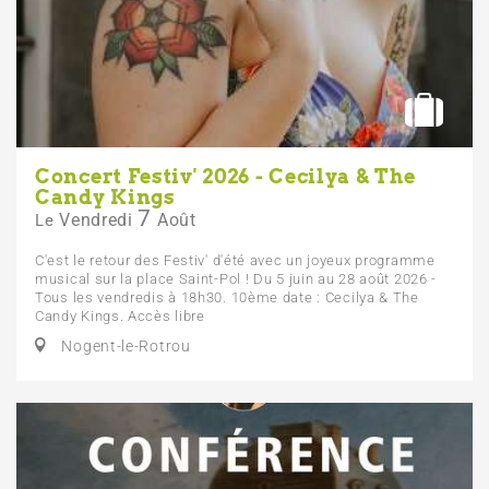
Concert Festiv' 2026 - Cecilya & The
Candy Kings
7
Vendredi
Août
Le
C'est le retour des Festiv' d'été avec un joyeux programme
musical sur la place Saint-Pol ! Du 5 juin au 28 août 2026 -
Tous les vendredis à 18h30. 10ème date : Cecilya & The
Candy Kings. Accès libre
Nogent-le-Rotrou