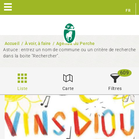
FR
EN
Accueil
/
À voir, à faire
/
Agenda du Perche
Astuce : entrez un nom de commune ou un critère de recherche
dans la boite "Rechercher".
609
Liste
Carte
Filtres