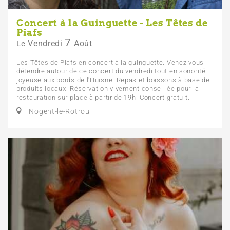
Concert à la Guinguette - Les Têtes de
Piafs
7
Vendredi
Août
Le
Les Têtes de Piafs en concert à la guinguette. Venez vous
détendre autour de ce concert du vendredi tout en sonorité
joyeuse aux bords de l'Huisne. Repas et boissons à base de
produits locaux. Réservation vivement conseillée pour la
restauration sur place à partir de 19h. Concert gratuit.
Nogent-le-Rotrou