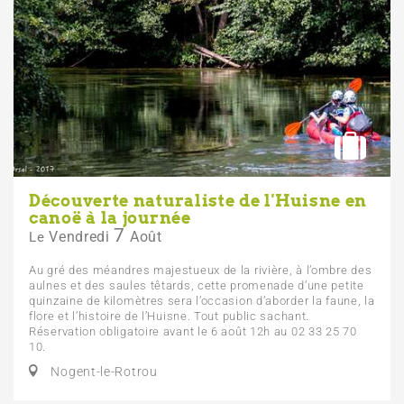
Découverte naturaliste de l'Huisne en
canoë à la journée
7
Vendredi
Août
Le
Au gré des méandres majestueux de la rivière, à l’ombre des
aulnes et des saules têtards, cette promenade d’une petite
quinzaine de kilomètres sera l’occasion d’aborder la faune, la
flore et l’histoire de l’Huisne. Tout public sachant.
Réservation obligatoire avant le 6 août 12h au 02 33 25 70
10.
Nogent-le-Rotrou