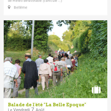
de météo défavorable (canicule ...)
Bellême
Balade de l'été "La Belle Epoque"
7
Vendredi
Août
Le