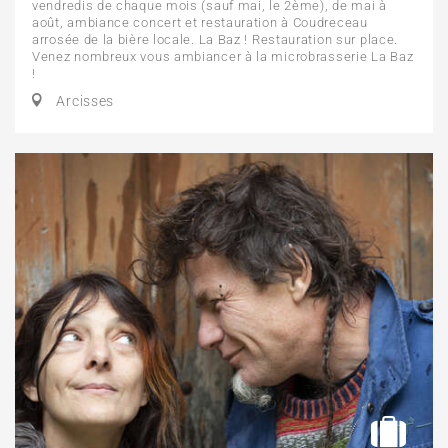
vendredis de chaque mois (sauf mai, le 2ème), de mai à
août, ambiance concert et restauration à Coudreceau
arrosée de la bière locale. La Baz ! Restauration sur place.
Venez nombreux vous ambiancer à la microbrasserie La Baz
!
Arcisses