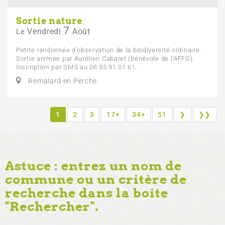
Sortie nature
7
Vendredi
Août
Le
Petite randonnée d'observation de la biodiversité ordinaire.
Sortie animée par Aurélien Cabaret (bénévole de l'AFFO).
Inscription par SMS au 06 35 91 01 61.
Rémalard en Perche
1
2
3
17+
34+
51
❯
❯❯
Astuce : entrez un nom de
commune ou un critère de
recherche dans la boite
"Rechercher".