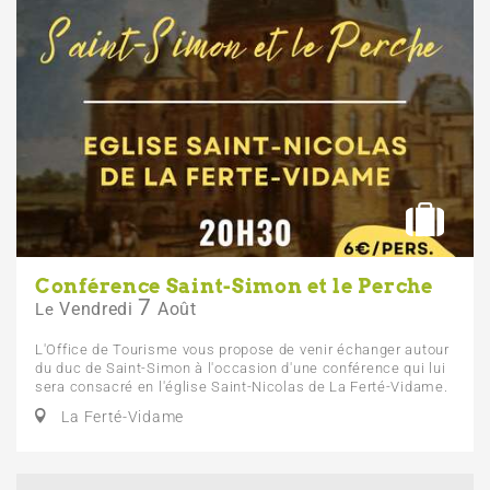
Conférence Saint-Simon et le Perche
7
Vendredi
Août
Le
L'Office de Tourisme vous propose de venir échanger autour
du duc de Saint-Simon à l'occasion d'une conférence qui lui
sera consacré en l'église Saint-Nicolas de La Ferté-Vidame.
La Ferté-Vidame