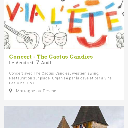
Concert - The Cactus Candies
7
Vendredi
Août
Le
Concert avec The Cactus Candies, western swing.
Restauration sur place. Organisé par la cave et bar à vins
Les Vins Diou.
Mortagne-au-Perche