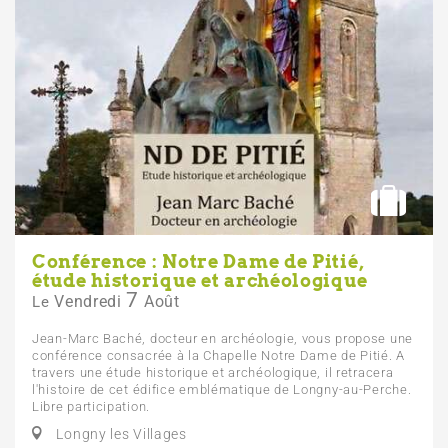
Conférence : Notre Dame de Pitié,
étude historique et archéologique
7
Vendredi
Août
Le
Jean-Marc Baché, docteur en archéologie, vous propose une
conférence consacrée à la Chapelle Notre Dame de Pitié. A
travers une étude historique et archéologique, il retracera
l'histoire de cet édifice emblématique de Longny-au-Perche.
Libre participation.
Longny les Villages