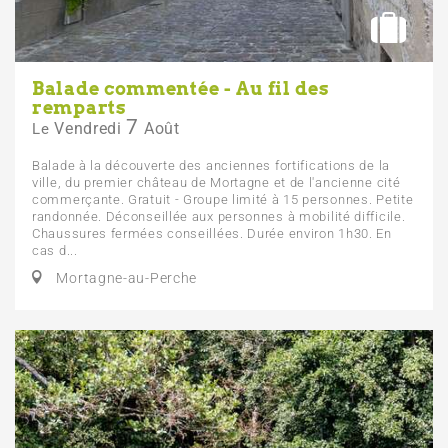
Balade commentée - Au fil des
remparts
7
Vendredi
Août
Le
Balade à la découverte des anciennes fortifications de la
ville, du premier château de Mortagne et de l'ancienne cité
commerçante. Gratuit - Groupe limité à 15 personnes. Petite
randonnée. Déconseillée aux personnes à mobilité difficile.
Chaussures fermées conseillées. Durée environ 1h30. En
cas d...
Mortagne-au-Perche