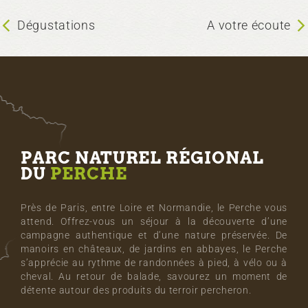
Dégustations
A votre écoute
PARC NATUREL RÉGIONAL
DU
PERCHE
Près de Paris, entre Loire et Normandie, le Perche vous
attend. Offrez-vous un séjour à la découverte d’une
campagne authentique et d’une nature préservée. De
manoirs en châteaux, de jardins en abbayes, le Perche
s’apprécie au rythme de randonnées à pied, à vélo ou à
cheval. Au retour de balade, savourez un moment de
détente autour des produits du terroir percheron.