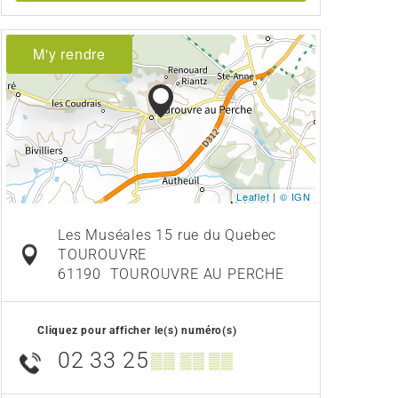
M'y rendre
Leaflet
|
© IGN
Les Muséales 15 rue du Quebec
TOUROUVRE
61190
TOUROUVRE AU PERCHE
Cliquez pour afficher le(s) numéro(s)
02 33 25
▒▒ ▒▒ ▒▒