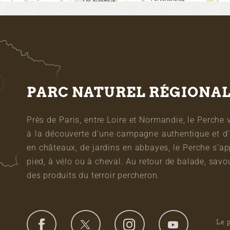
PARC NATUREL RÉGIONA
Près de Paris, entre Loire et Normandie, le Perche 
à la découverte d’une campagne authentique et d’
en châteaux, de jardins en abbayes, le Perche s’a
pied, à vélo ou à cheval. Au retour de balade, sa
des produits du terroir percheron.
Le 