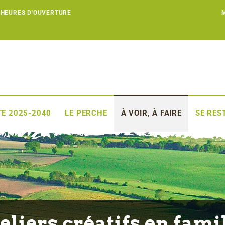
 HEURES D'OUVERTURE
E 2025-2040
LE PERCHE
À VOIR, À FAIRE
SE RES
eliers créatifs en fami