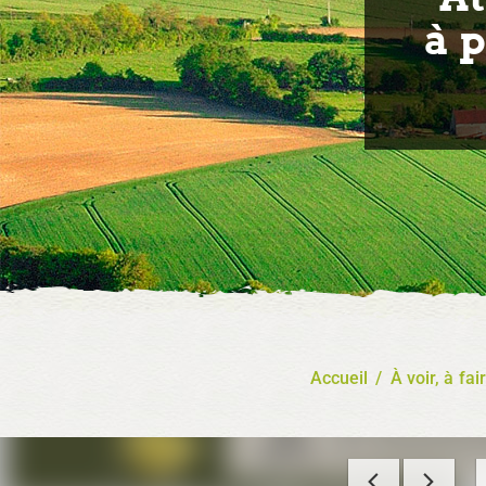
à 
Accueil
/
À voir, à fai