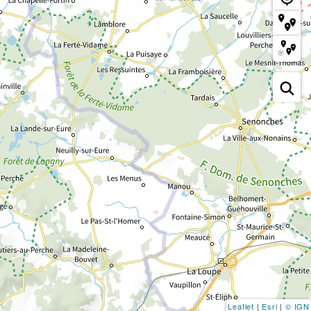
Leaflet
|
Esri
|
© IGN