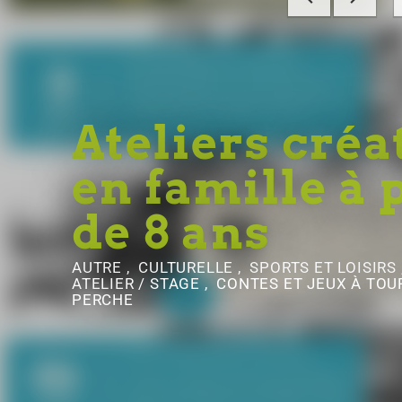
Ateliers créa
en famille à 
de 8 ans
AUTRE , CULTURELLE , SPORTS ET LOISIRS 
ATELIER / STAGE , CONTES ET JEUX
À TOU
PERCHE