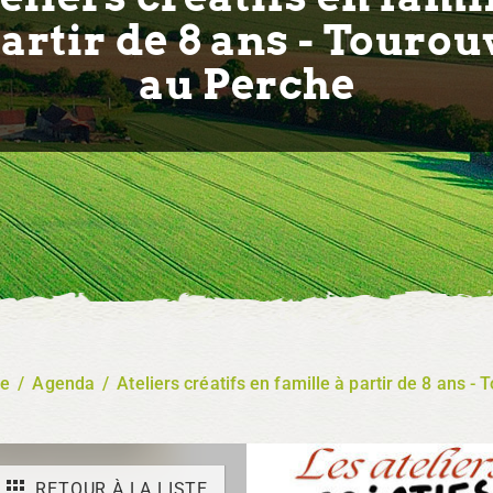
partir de 8 ans - Tourou
au Perche
re
/
Agenda
/
Ateliers créatifs en famille à partir de 8 ans -
RETOUR À LA LISTE