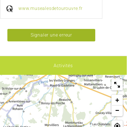
www.musealesdetourouvre.fr
Signaler une erreur
Activités
+
−