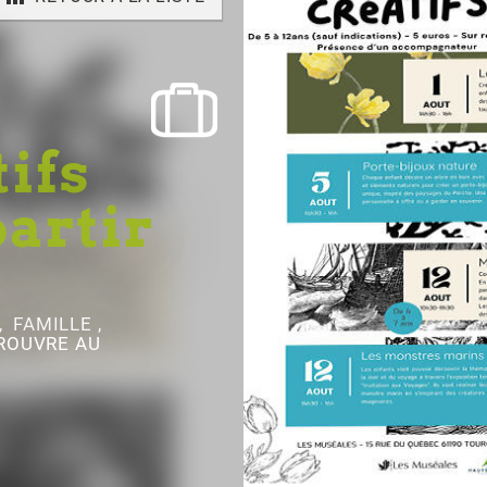
tifs
partir
, FAMILLE ,
ROUVRE AU