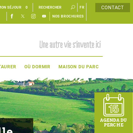
CONTACT
MON SÉJOUR
0
FR
NOS BROCHURES
EN
TAURER
OÙ DORMIR
MAISON DU PARC
AGENDA DU
PERCHE
lle