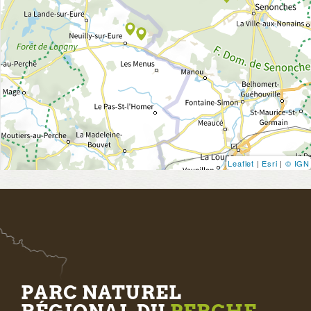
Leaflet
|
Esri
|
© IGN
PARC NATUREL