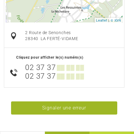
Leaflet
|
© IGN
2 Route de Senonches
28340
LA FERTÉ-VIDAME
Cliquez pour afficher le(s) numéro(s)
02 37 37
▒▒ ▒▒ ▒▒
02 37 37
▒▒ ▒▒ ▒▒
Signaler une erreur