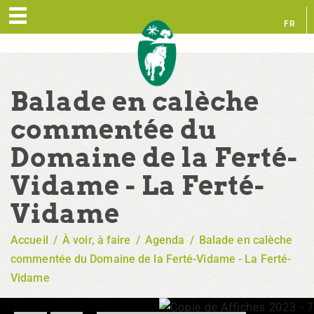
FR
EN
Balade en calèche
commentée du
Domaine de la Ferté-
Vidame - La Ferté-
Vidame
Accueil
/
À voir, à faire
/
Agenda
/
Balade en calèche
commentée du Domaine de la Ferté-Vidame - La Ferté-
Vidame