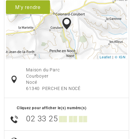
M'y rendre
Leaflet
|
© IGN
Maison du Parc
Courboyer
Nocé
61340
PERCHE EN NOCÉ
Cliquez pour afficher le(s) numéro(s)
02 33 25
▒▒ ▒▒ ▒▒