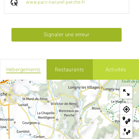
www.parc-naturel-perche.fr
Signaler une erreur
Hébergements
Restaurants
Activités