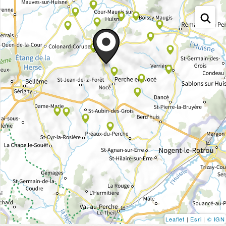
Leaflet
|
Esri
|
© IGN