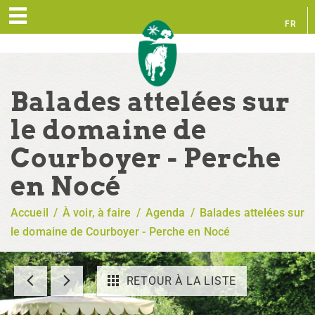
FR
EN
Balades attelées sur
le domaine de
Courboyer - Perche
en Nocé
Accueil
/
À voir, à faire
/
Agenda
/
Balades attelées sur
le domaine de Courboyer - Perche en Nocé
RETOUR À LA LISTE