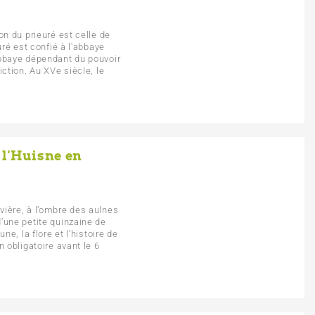
on du prieuré est celle de
uré est confié à l'abbaye
abbaye dépendant du pouvoir
iction. Au XVe siècle, le
 l'Huisne en
vière, à l’ombre des aulnes
’une petite quinzaine de
ne, la flore et l’histoire de
n obligatoire avant le 6