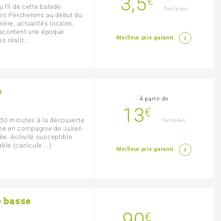
3,5
€
 fil de cette balade
Tarif plein
des Percherons au début du
ère, actualités locales,
 racontent une époque
Meilleur prix garanti
 réalit...
e
À partir de
13
€
 50 minutes à la découverte
Tarif plein
ême en compagnie de Julien
e. Activité susceptible
le (canicule ...)
Meilleur prix garanti
e basse
90
€