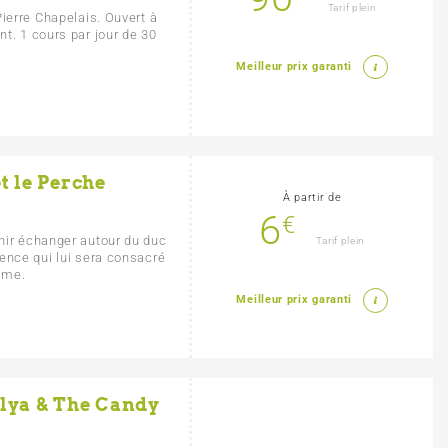
Tarif plein
ierre Chapelais. Ouvert à
t. 1 cours par jour de 30
Meilleur prix garanti
t le Perche
À partir de
6
€
nir échanger autour du duc
Tarif plein
ence qui lui sera consacré
dame.
Meilleur prix garanti
cilya & The Candy