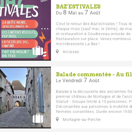
BAZ'ESTIVALES
8
7
Mai
Août
Du
au
C'est le retour des Baz'estivales ! Tous 
chaque mois (sauf mai, le 2ème), de ma
et restauration à Coudreceau arrosée de l
Restauration sur place. Venez nombreux
microbrasserie La Baz !
Arcisses
Balade commentée - Au fi
7
Vendredi
Août
Le
Balade à la découverte des anciennes forti
premier château de Mortagne et de l'an
Gratuit - Groupe limité à 15 personnes. 
Déconseillée aux personnes à mobilité di
fermées conseillées. Durée environ 1h30.
Mortagne-au-Perche