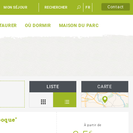
Contact
MON SÉJOUR
FR
EN
STAURER
OÙ DORMIR
MAISON DU PARC
LISTE
CARTE
poque"
À partir de