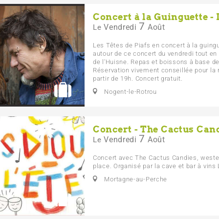
Concert à la Guinguette - 
7
Vendredi
Août
Le
Les Têtes de Piafs en concert à la guing
autour de ce concert du vendredi tout en
de l'Huisne. Repas et boissons à base de
Réservation vivement conseillée pour la 
partir de 19h. Concert gratuit.
Nogent-le-Rotrou
Concert - The Cactus Can
7
Vendredi
Août
Le
Concert avec The Cactus Candies, weste
place. Organisé par la cave et bar à vins
Mortagne-au-Perche