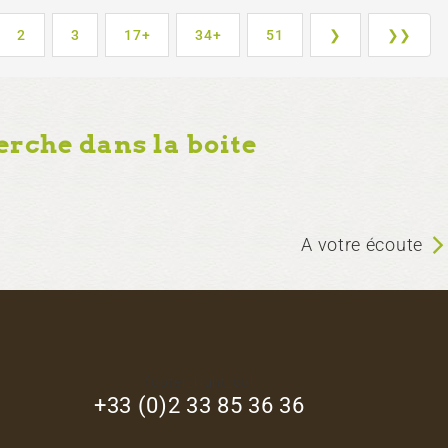
2
3
17+
34+
51
❯
❯❯
erche dans la boite
A votre écoute
footer_right_col
+33 (0)2 33 85 36 36