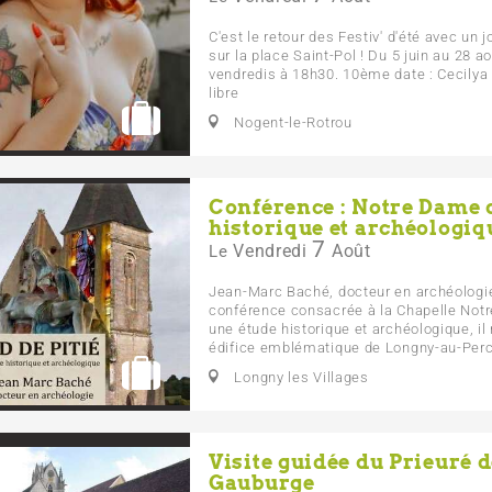
C'est le retour des Festiv' d'été avec u
sur la place Saint-Pol ! Du 5 juin au 28 a
vendredis à 18h30. 10ème date : Cecilya
libre
Nogent-le-Rotrou
Conférence : Notre Dame d
historique et archéologiq
7
Vendredi
Août
Le
Jean-Marc Baché, docteur en archéologi
conférence consacrée à la Chapelle Notr
une étude historique et archéologique, il 
édifice emblématique de Longny-au-Perch
Longny les Villages
Visite guidée du Prieuré d
Gauburge