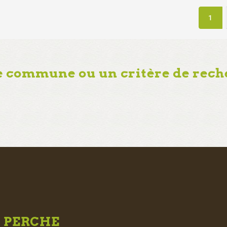
1
e commune ou un critère de rech
U
PERCHE