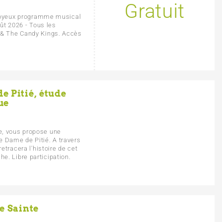
Gratuit
n joyeux programme musical
oût 2026 - Tous les
 & The Candy Kings. Accès
e Pitié, étude
ue
e, vous propose une
e Dame de Pitié. A travers
retracera l'histoire de cet
e. Libre participation.
e Sainte