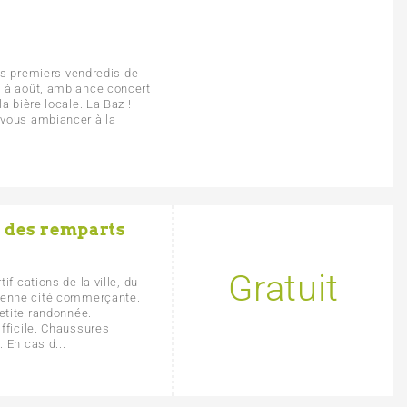
les premiers vendredis de
i à août, ambiance concert
a bière locale. La Baz !
 vous ambiancer à la
l des remparts
Gratuit
fications de la ville, du
cienne cité commerçante.
Petite randonnée.
fficile. Chaussures
 En cas d...