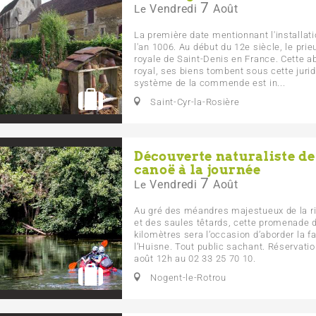
7
Vendredi
Août
Le
La première date mentionnant l'installati
l'an 1006. Au début du 12e siècle, le prie
royale de Saint-Denis en France. Cette 
royal, ses biens tombent sous cette jurid
système de la commende est in...
Saint-Cyr-la-Rosière
Découverte naturaliste de
canoë à la journée
7
Vendredi
Août
Le
Au gré des méandres majestueux de la ri
et des saules têtards, cette promenade d
kilomètres sera l’occasion d’aborder la fau
l’Huisne. Tout public sachant. Réservatio
août 12h au 02 33 25 70 10.
Nogent-le-Rotrou