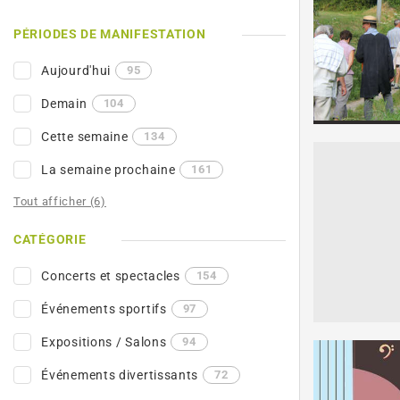
PÉRIODES DE MANIFESTATION
Aujourd'hui
95
Demain
104
Cette semaine
134
La semaine prochaine
161
Tout afficher (6)
CATÉGORIE
Concerts et spectacles
154
Événements sportifs
97
Expositions / Salons
94
Événements divertissants
72