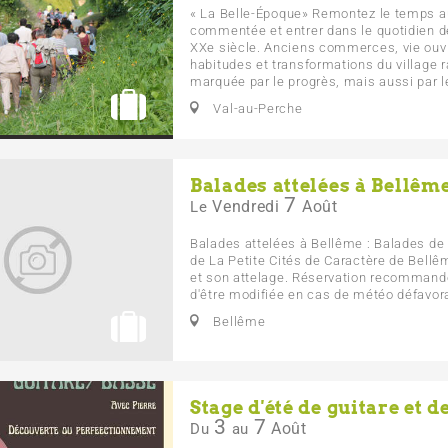
« La Belle-Époque» Remontez le temps au
commentée et entrer dans le quotidien 
XXe siècle. Anciens commerces, vie ouvri
habitudes et transformations du village
marquée par le progrès, mais aussi par les
Val-au-Perche
Balades attelées à Bellêm
7
Vendredi
Août
Le
Balades attelées à Bellême : Balades de
de La Petite Cités de Caractère de Bell
et son attelage. Réservation recommandé
d'être modifiée en cas de météo défavorab
Bellême
Stage d'été de guitare et d
3
7
Août
Du
au