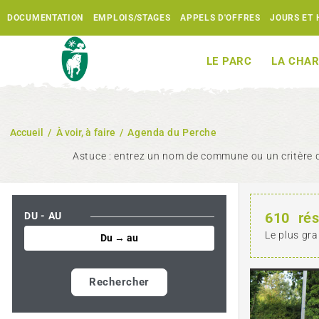
DOCUMENTATION
EMPLOIS/STAGES
APPELS D'OFFRES
JOURS ET 
LE PARC
LA CHAR
Accueil
/
À voir, à faire
/
Agenda du Perche
Astuce : entrez un nom de commune ou un critère d
610
rés
DU - AU
Le plus gra
Rechercher