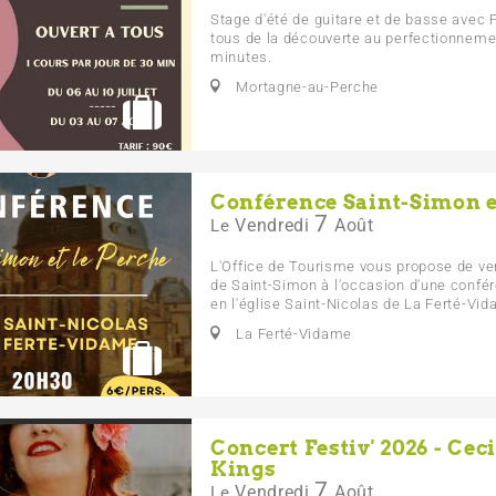
Stage d'été de guitare et de basse avec P
tous de la découverte au perfectionnemen
minutes.
Mortagne-au-Perche
Conférence Saint-Simon e
7
Vendredi
Août
Le
L'Office de Tourisme vous propose de ve
de Saint-Simon à l'occasion d'une confér
en l'église Saint-Nicolas de La Ferté-Vi
La Ferté-Vidame
Concert Festiv' 2026 - Ce
Kings
7
Vendredi
Août
Le