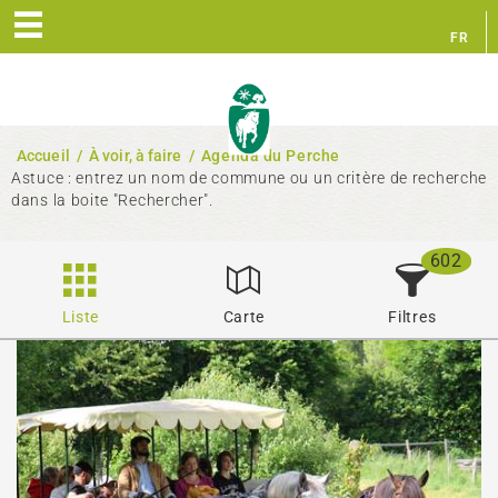
FR
EN
Accueil
/
À voir, à faire
/
Agenda du Perche
Astuce : entrez un nom de commune ou un critère de recherche
dans la boite "Rechercher".
602
Liste
Carte
Filtres