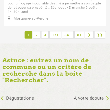
pour un voyage inoubliable destiné à permettre à son peuple
de retrouver sa prospérité… Séances : - Dimanche 9 août :
14h30 - Lundi...
Mortagne-au-Perche
1
2
3
17+
34+
51
❯
❯❯
Astuce : entrez un nom de
commune ou un critère de
recherche dans la boite
"Rechercher".
Dégustations
A votre écoute