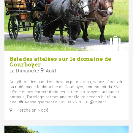
Balades attelées sur le domaine de
Courboyer
9
Dimanche
Août
Le
Au rythme des pas des chevaux percherons, venez découvrir
ou redécouvrir le domaine de Courboyer, son manoir du XVe
siècle et ses caractéristiques naturelles. Moyen ludique et
pratique, l’attelage permet une meilleure accessibilité au
site. ☎ Renseignement au 02 33 25 70 10 💰 Payant
Perche en Nocé