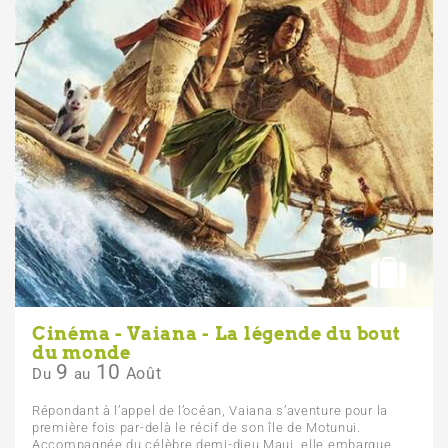
Cinéma - Vaiana - La légende du bout
du monde
9
10
Août
Du
au
Répondant à l’appel de l’océan, Vaiana s’aventure pour la
première fois par-delà le récif de son île de Motunui.
Accompagnée du célèbre demi-dieu Maui, elle embarque