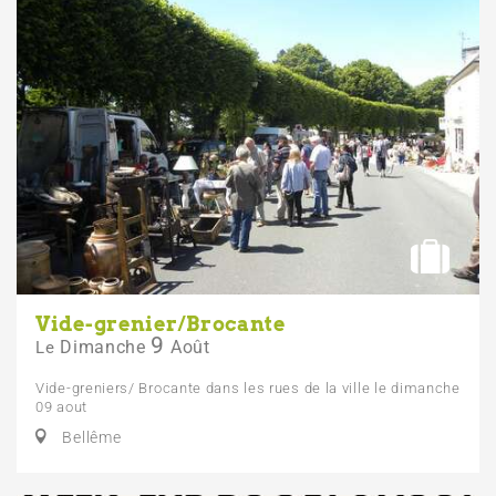
Vide-grenier/Brocante
9
Dimanche
Août
Le
Vide-greniers/ Brocante dans les rues de la ville le dimanche
09 aout
Bellême