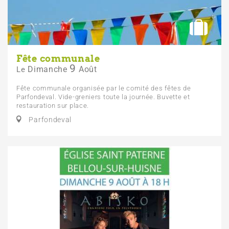
Fête communale
9
Dimanche
Août
Le
Fête communale organisée par le comité des fêtes de
Parfondeval. Vide-greniers toute la journée. Buvette et
restauration sur place.
Parfondeval