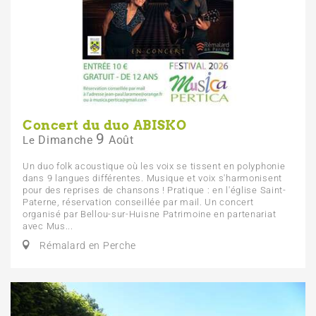
Concert du duo ABISKO
9
Dimanche
Août
Le
Un duo folk acoustique où les voix se tissent en polyphonie
dans 9 langues différentes. Musique et voix s'harmonisent
pour des reprises de chansons ! Pratique : en l'église Saint-
Paterne, réservation conseillée par mail. Un concert
organisé par Bellou-sur-Huisne Patrimoine en partenariat
avec Mus...
Rémalard en Perche