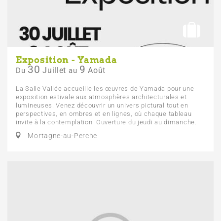
Exposition - Yamada
30
9
Juillet
Août
Du
au
La Salle Vallée accueille les œuvres de Yamada pour une
exposition estivale aux atmosphères architecturales et
lumineuses. Venez découvrir un univers pictural tout en
perspectives, en ombres et en lignes, où chaque tableau
invite à la contemplation. Ouverture du jeudi au dimanche.
Mortagne-au-Perche