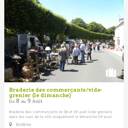
Braderie des commerçants/vide-
grenier (le dimanche)
8
9
Août
Du
au
Braderie des commerçants le 08 et 09 août Vide-greniers
dans les rues de la ville uniquement le dimanche 09 aout
Bellême