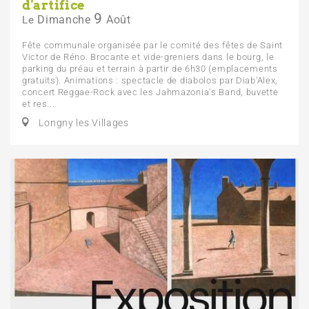
d'artifice
9
Dimanche
Août
Le
Fête communale organisée par le comité des fêtes de Saint
Victor de Réno. Brocante et vide-greniers dans le bourg, le
parking du préau et terrain à partir de 6h30 (emplacements
gratuits). Animations : spectacle de diabolos par Diab'Alex,
concert Reggae-Rock avec les Jahmazonia's Band, buvette
et res...
Longny les Villages