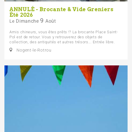
ANNULÉ - Brocante & Vide Greniers
Été 2026
9
Dimanche
Août
Le
Amis chineurs, vous êtes prêts !? La brocante Place Saint-
Pol est de retour. Vous y retrouverez des objets de
collection, des antiquités et autres trésors... Entrée libre.
Nogent-le-Rotrou