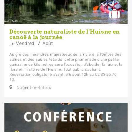
Découverte naturaliste de l'Huisne en
canoë à la journée
7
Vendredi
Août
Le
Au gré des méandres majestueux de la rivière, à l’ombre des
aulnes et des saules têtards, cette promenade d’une petite
quinzaine de kilomètres sera l’occasion d’aborder la faune, la
flore et l’histoire de l’Huisne. Tout public sachant.
Réservation obligatoire avant le 6 août 12h au 02 33 25 70
10.
Nogent-le-Rotrou