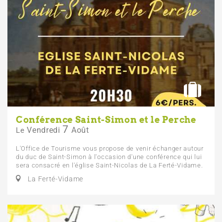
Conférence Saint-Simon et le Perche
7
Vendredi
Août
Le
L'Office de Tourisme vous propose de venir échanger autour
du duc de Saint-Simon à l'occasion d'une conférence qui lui
sera consacré en l'église Saint-Nicolas de La Ferté-Vidame.
La Ferté-Vidame