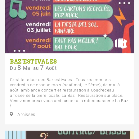
BAZ'ESTIVALES
8
7
Mai
Août
Du
au
C'est le retour des Baz'estivales ! Tous les premiers
vendredis de chaque mois (sauf mai, le 2ème), de mai à
août, ambiance concert et restauration à Coudreceau
arrosée de la bière locale. La Baz ! Restauration sur place.
Venez nombreux vous ambiancer à la microbrasserie La Baz
!
Arcisses