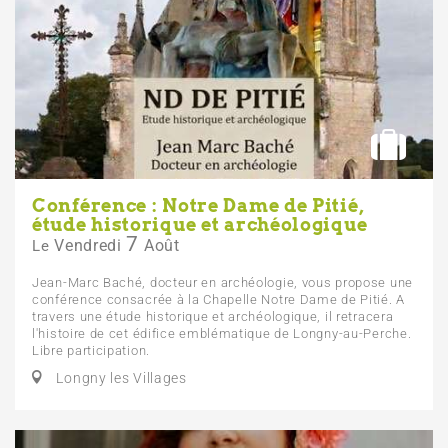
Conférence : Notre Dame de Pitié,
étude historique et archéologique
7
Vendredi
Août
Le
Jean-Marc Baché, docteur en archéologie, vous propose une
conférence consacrée à la Chapelle Notre Dame de Pitié. A
travers une étude historique et archéologique, il retracera
l'histoire de cet édifice emblématique de Longny-au-Perche.
Libre participation.
Longny les Villages