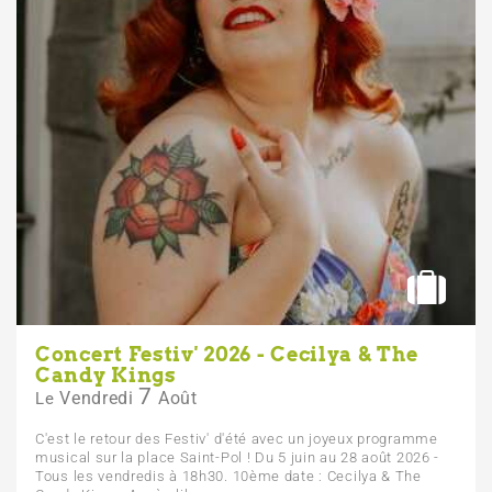
Concert Festiv' 2026 - Cecilya & The
Candy Kings
7
Vendredi
Août
Le
C'est le retour des Festiv' d'été avec un joyeux programme
musical sur la place Saint-Pol ! Du 5 juin au 28 août 2026 -
Tous les vendredis à 18h30. 10ème date : Cecilya & The