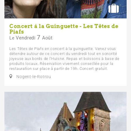
Concert à la Guinguette - Les Têtes de
Piafs
7
Vendredi
Août
Le
Les Têtes de Piafs en concert à la guinguette. Venez vous
détendre autour de ce concert du vendredi tout en sonorité
joyeuse aux bords de l'Huisne. Repas et boissons à base de
produits locaux. Réservation vivement conseillée pour la
restauration sur place à partir de 19h. Concert gratuit.
Nogent-le-Rotrou