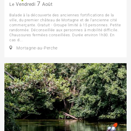
7
Vendredi
Août
Le
Balade à la découverte des anciennes fortifications de la
ville, du premier château de Mortagne et de l'ancienne cité
commerçante. Gratuit - Groupe limité à 15 personnes. Petite
randonnée. Déconseillée aux personnes à mobilité difficile.
Chaussures fermées conseillées. Durée environ 1h30. En
cas d...
Mortagne-au-Perche