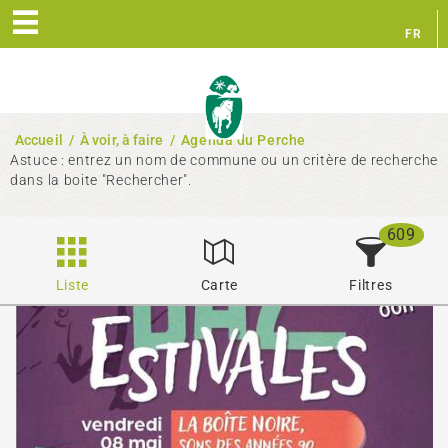
FR
EN
Accueil
/
À voir, à faire
/
Agenda du Perche
Astuce : entrez un nom de commune ou un critère de recherche
dans la boite "Rechercher".
609
Liste
Carte
Filtres