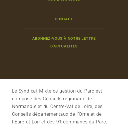
CONTACT
ABONNEZ-VOUS À NOTRE LETTRE
D'ACTUALITÉS
Le Syndicat Mixte de gestion du Parc est
composé des Conseils régionaux de
Normandie et du Centre-Val de Loire, des
Conseils départementaux de l'Orne et de
l'Eure-et-Loir et des 91 communes du Parc.