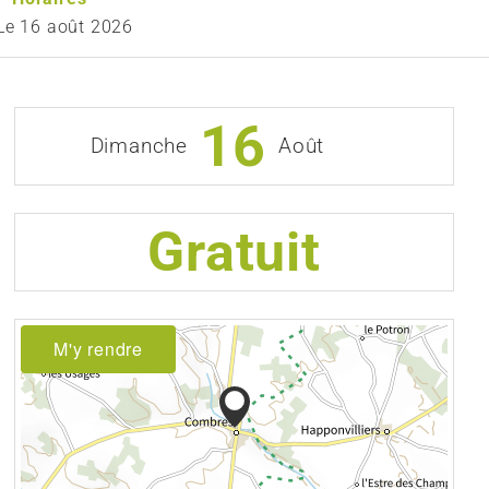
Le
16 août 2026
16
Dimanche
Août
Gratuit
M'y rendre