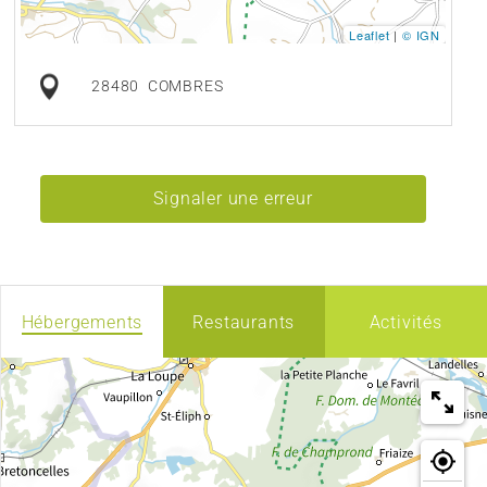
Leaflet
|
© IGN
28480
COMBRES
Signaler une erreur
Hébergements
Restaurants
Activités