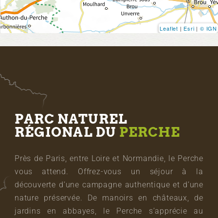
Leaflet
|
Esri
|
© IGN
PARC NATUREL
RÉGIONAL DU
PERCHE
Près de Paris, entre Loire et Normandie, le Perche
vous attend. Offrez-vous un séjour à la
découverte d’une campagne authentique et d’une
nature préservée. De manoirs en châteaux, de
jardins en abbayes, le Perche s’apprécie au