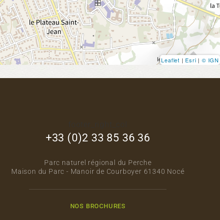
Leaflet
|
Esri
|
© IGN
footer_right_col
+33 (0)2 33 85 36 36
Parc naturel régional du Perche
Maison du Parc - Manoir de Courboyer 61340 Nocé
NOS BROCHURES