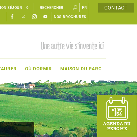
CONTACT
MON SÉJOUR
0
FR
NOS BROCHURES
EN
TAURER
OÙ DORMIR
MAISON DU PARC
AGENDA DU
PERCHE