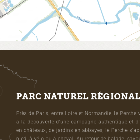
PARC NATUREL RÉGIONA
Près de Paris, entre Loire et Normandie, le Perche 
à la découverte d’une campagne authentique et d’
en châteaux, de jardins en abbayes, le Perche s’a
pied, à vélo ou à cheval. Au retour de balade, sa