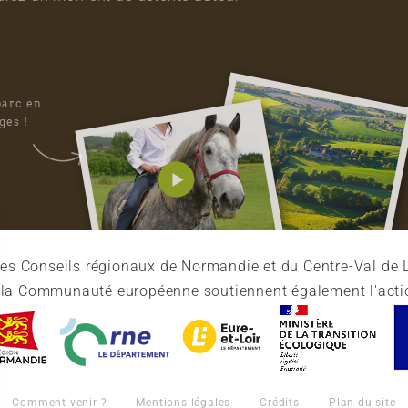
parc en
ges !
es Conseils régionaux de Normandie et du Centre-Val de L
et la Communauté européenne soutiennent également l'acti
Comment venir ?
Mentions légales
Crédits
Plan du site