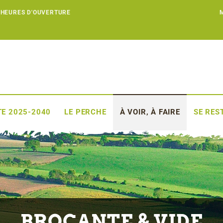
 HEURES D'OUVERTURE
E 2025-2040
LE PERCHE
À VOIR, À FAIRE
SE RES
BROCANTE & VIDE