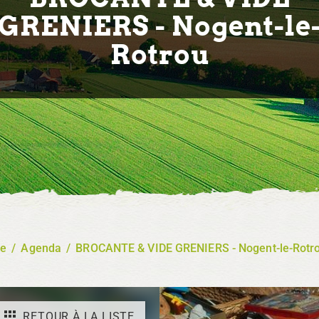
GRENIERS - Nogent-le
Rotrou
re
/
Agenda
/
BROCANTE & VIDE GRENIERS - Nogent-le-Rotr
RETOUR À LA LISTE