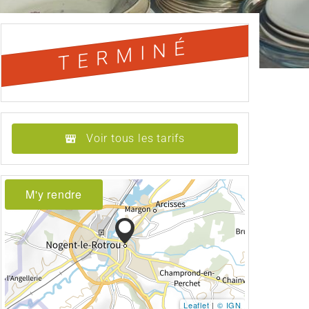
TERMINÉ
Voir tous les tarifs
M'y rendre
Leaflet
|
© IGN