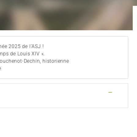
née 2025 de l’ASJ !
emps de Louis XIV ».
Bouchenot-Dechin, historienne
e
—