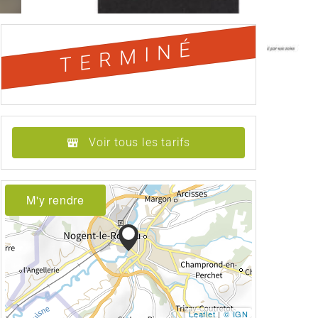
TERMINÉ
Voir tous les tarifs
M'y rendre
Leaflet
|
© IGN