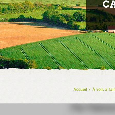
CA
Accueil
/
À voir, à fai