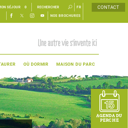
CONTACT
MON SÉJOUR
0
FR
NOS BROCHURES
EN
TAURER
OÙ DORMIR
MAISON DU PARC
AGENDA DU
PERCHE