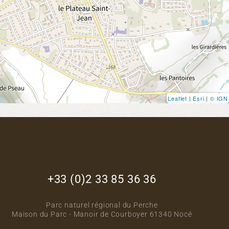
Leaflet
|
Esri
|
© IGN
footer_right_col
+33 (0)2 33 85 36 36
Parc naturel régional du Perche
Maison du Parc - Manoir de Courboyer 61340 Nocé