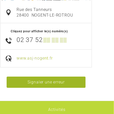
Rue des Tanneurs
28400
NOGENT-LE-ROTROU
Cliquez pour afficher le(s) numéro(s)
02 37 52
▒▒ ▒▒ ▒▒
www.asj-nogent.fr
Signaler une erreur
Activités