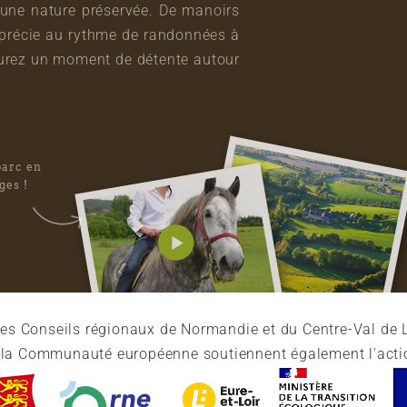
une nature préservée. De manoirs
pprécie au rythme de randonnées à
vourez un moment de détente autour
parc en
ges !
es Conseils régionaux de Normandie et du Centre-Val de L
et la Communauté européenne soutiennent également l'acti