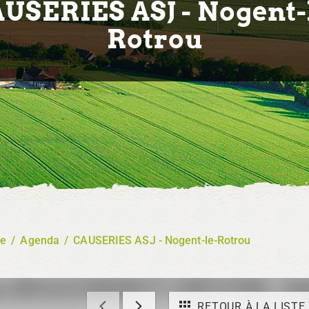
USERIES ASJ - Nogent-
Rotrou
re
/
Agenda
/
CAUSERIES ASJ - Nogent-le-Rotrou
RETOUR À LA LISTE