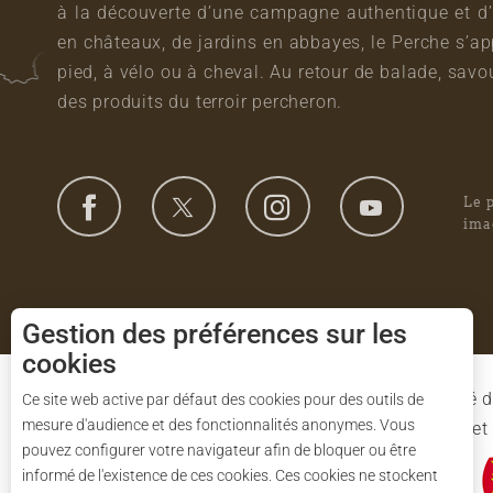
à la découverte d’une campagne authentique et d’
en châteaux, de jardins en abbayes, le Perche s’a
pied, à vélo ou à cheval. Au retour de balade, sa
des produits du terroir percheron.
Le 
ima
Gestion des préférences sur les
cookies
Le Syndicat Mixte de gestion du Parc est composé d
Ce site web active par défaut des cookies pour des outils de
mesure d'audience et des fonctionnalités anonymes. Vous
l'Eure-et-Loir et des 91 communes du Parc. L'Etat 
pouvez configurer votre navigateur afin de bloquer ou être
informé de l'existence de ces cookies. Ces cookies ne stockent