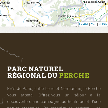
Leaflet
|
Esri
|
© IGN
PARC NATUREL
RÉGIONAL DU
PERCHE
Près de Paris, entre Loire et Normandie, le Perche
vous attend. Offrez-vous un séjour à la
découverte d’une campagne authentique et d’une