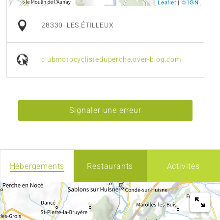
Leaflet
|
© IGN
28330
LES ÉTILLEUX
clubmotocyclisteduperche.over-blog.com
Signaler une erreur
Hébergements
Restaurants
Activités