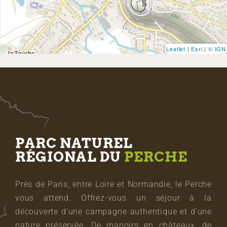
Leaflet
|
Esri
|
© IGN
PARC NATUREL
RÉGIONAL DU
PERCHE
Près de Paris, entre Loire et Normandie, le Perche
vous attend. Offrez-vous un séjour à la
découverte d’une campagne authentique et d’une
nature préservée. De manoirs en châteaux, de