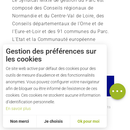
Le Syndicat Mixte de gestion du Parc est
composé des Conseils régionaux de
Normandie et du Centre-Val de Loire, des
Conseils départementaux de l'Orne et de
l'Eure-et-Loir et des 91 communes du Parc.
L'Etat et la Communauté européenne
soutiennent également l'action du Parc.
Gestion des préférences sur
les cookies
Description
Tarifs
Ce site web active par défaut des cookies pour des
outils de mesure d'audience et des fonctionnalités
Horaires
anonymes. Vous pouvez configurer votre navigateur
Carte
afin de bloquer ou être informé de l'existence de ces
cookies. Ces cookies ne stockent aucune information
d’identification personnelle.
Comment venir ?
Mentions légales
Crédits
En savoir plus
Plan du site
Non merci
Je choisis
Ok pour moi
Statistiques et audience
Mesurer notre performance, c’est important !
Pour évaluer si notre site est optimisé et répond à vos attentes, nous mesurons notre audience en utilisant des solutions spécialisées. Toutes les informations collectées par ces cookies sont agrégées et donc anonymisées.
Permet d'analyser les statistiques de consultation de notre site.