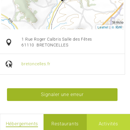
Leaflet
|
© IGN
1 Rue Roger Calbris Salle des Fêtes
61110
BRETONCELLES
bretoncelles.fr
Signaler une erreur
Hébergements
Restaurants
Activités