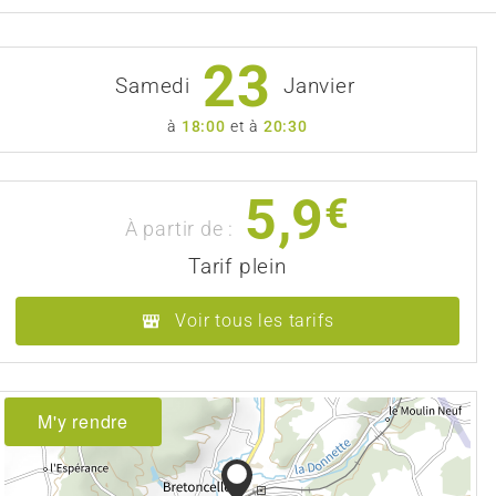
23
Samedi
Janvier
à
18:00
et à
20:30
5,9
€
À partir de :
Tarif plein
Voir tous les tarifs
M'y rendre