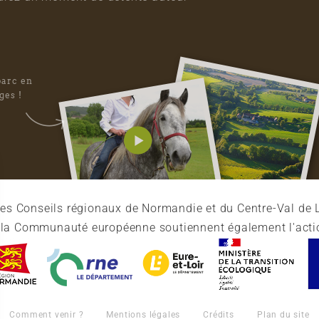
parc en
ges !
es Conseils régionaux de Normandie et du Centre-Val de L
et la Communauté européenne soutiennent également l'acti
Comment venir ?
Mentions légales
Crédits
Plan du site