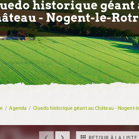
uedo historique géant
âteau - Nogent-le-Rot
re
/
Agenda
/
Cluedo historique géant au Château - Nogent-l
RETOUR À LA LISTE