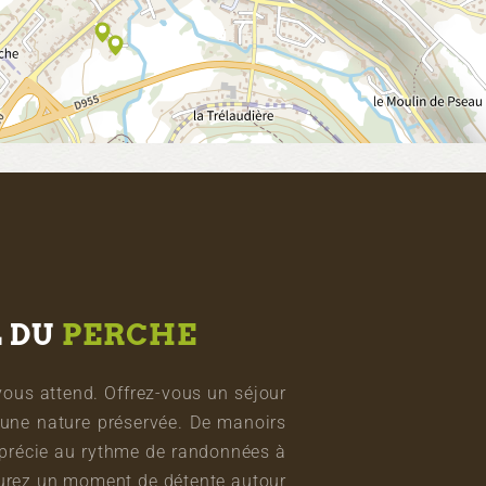
L DU
PERCHE
vous attend. Offrez-vous un séjour
une nature préservée. De manoirs
pprécie au rythme de randonnées à
vourez un moment de détente autour