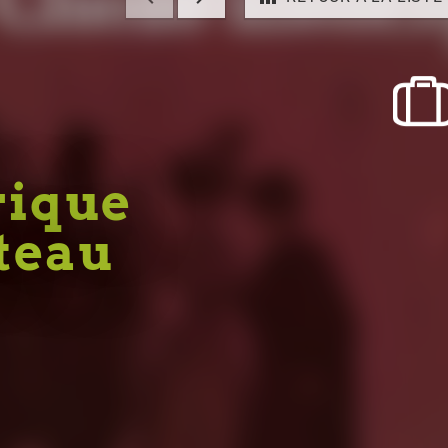
rique
teau