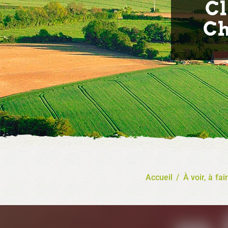
Cl
Ch
Accueil
/
À voir, à fai