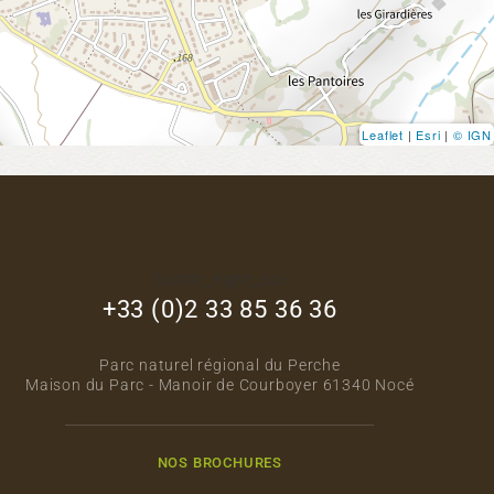
Leaflet
|
Esri
|
© IGN
footer_right_col
+33 (0)2 33 85 36 36
Parc naturel régional du Perche
Maison du Parc - Manoir de Courboyer 61340 Nocé
NOS BROCHURES