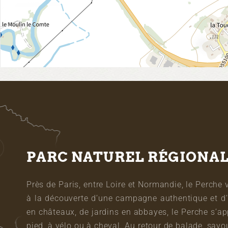
PARC NATUREL RÉGIONA
Près de Paris, entre Loire et Normandie, le Perche 
à la découverte d’une campagne authentique et d’
en châteaux, de jardins en abbayes, le Perche s’a
pied, à vélo ou à cheval. Au retour de balade, sa