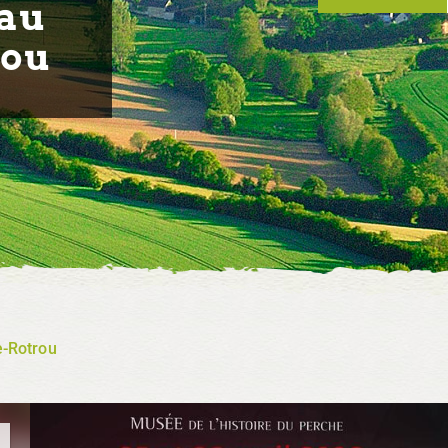
 au
rou
e-Rotrou