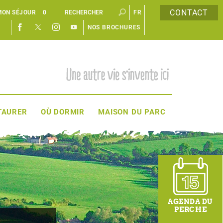
CONTACT
MON SÉJOUR
0
FR
NOS BROCHURES
EN
TAURER
OÙ DORMIR
MAISON DU PARC
AGENDA DU
PERCHE