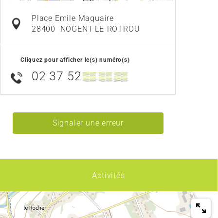
Place Emile Maquaire
28400
NOGENT-LE-ROTROU
Cliquez pour afficher le(s) numéro(s)
02 37 52
▒▒ ▒▒ ▒▒
Signaler une erreur
Activités