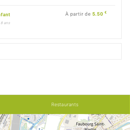
€
À partir de
5.50
nfant
 18 ans
Restaurants