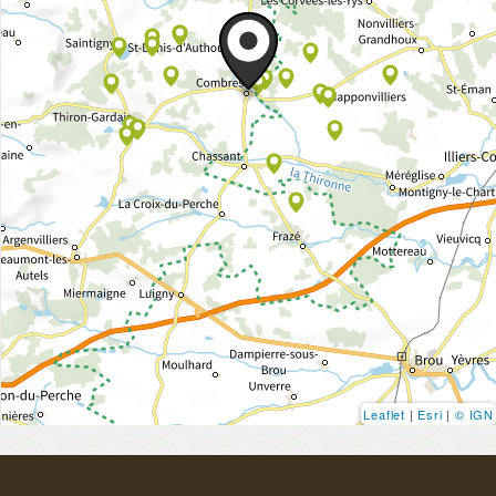
Leaflet
|
Esri
|
© IGN