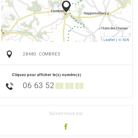
Leaflet
|
© IGN
28480
COMBRES
Cliquez pour afficher le(s) numéro(s)
06 63 52
▒▒ ▒▒ ▒▒
Suivez-nous sur