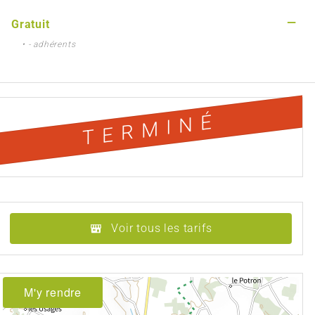
—
Gratuit
• - adhérents
TERMINÉ
Voir tous les tarifs
M'y rendre