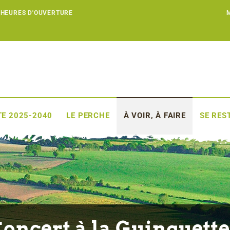
 HEURES D'OUVERTURE
E 2025-2040
LE PERCHE
À VOIR, À FAIRE
SE RES
oncert à la Guinguette