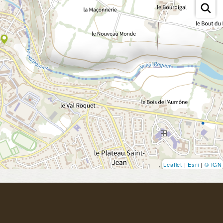
Leaflet
|
Esri
|
© IGN