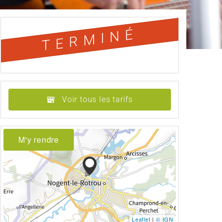
TERMINÉ
Voir tous les tarifs
M'y rendre
Leaflet
|
© IGN