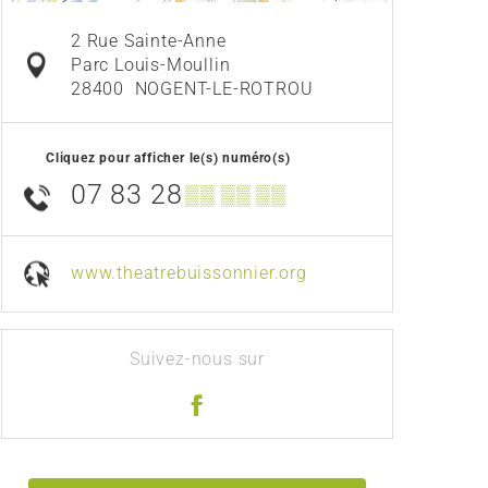
2 Rue Sainte-Anne
Parc Louis-Moullin
28400
NOGENT-LE-ROTROU
Cliquez pour afficher le(s) numéro(s)
07 83 28
▒▒ ▒▒ ▒▒
www.theatrebuissonnier.org
Suivez-nous sur