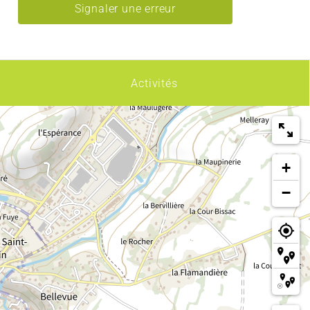
Signaler une erreur
Activités
+
−