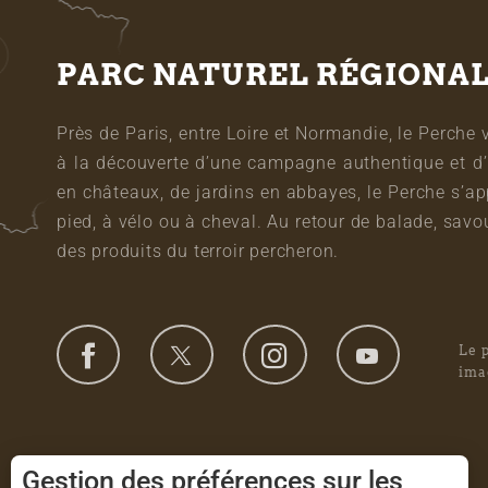
PARC NATUREL RÉGIONA
Près de Paris, entre Loire et Normandie, le Perche 
à la découverte d’une campagne authentique et d’
en châteaux, de jardins en abbayes, le Perche s’a
pied, à vélo ou à cheval. Au retour de balade, sa
des produits du terroir percheron.
Le 
ima
Gestion des préférences sur les