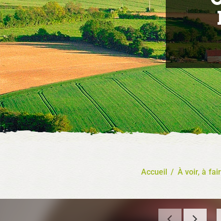
Accueil
/
À voir, à fai