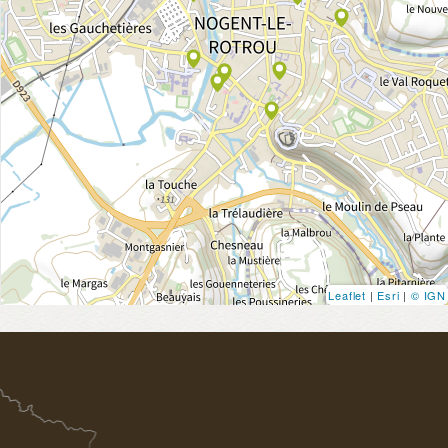
Leaflet
|
Esri
|
© IGN