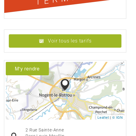
Voir tous les tarifs
M'y rendre
Leaflet
|
© IGN
2 Rue Sainte-Anne