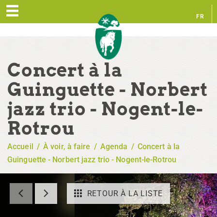
FR
EN
Concert à la
Guinguette - Norbert
jazz trio - Nogent-le-
Rotrou
Accueil
/
À voir, à faire
/
Agenda
/
Concert à la
Guinguette - Norbert jazz trio - Nogent-le-Rotrou
RETOUR À LA LISTE