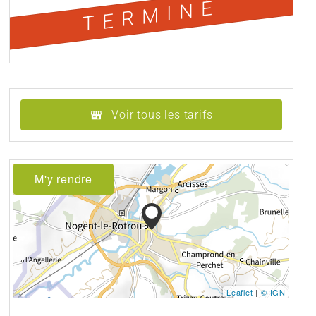
TERMINÉ
Voir tous les tarifs
M'y rendre
Leaflet
|
© IGN