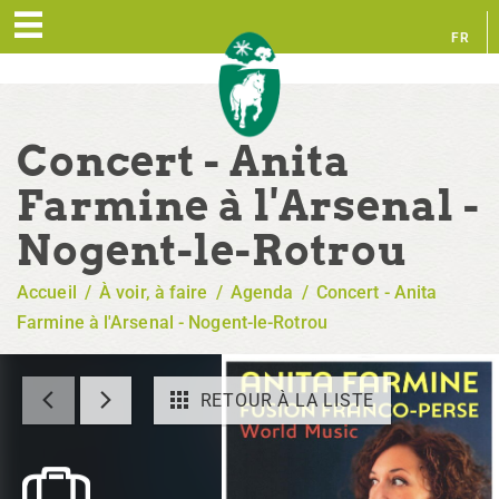
FR
EN
Concert - Anita
Farmine à l'Arsenal -
Nogent-le-Rotrou
Accueil
/
À voir, à faire
/
Agenda
/
Concert - Anita
Farmine à l'Arsenal - Nogent-le-Rotrou
RETOUR À LA LISTE