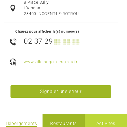
8 Place Sully
L'Arsenal
28400
NOGENT-LE-ROTROU
Cliquez pour afficher le(s) numéro(s)
02 37 29
▒▒ ▒▒ ▒▒
www.ville-nogentlerotrou.fr
Signaler une erreur
Hébergements
Restaurants
Activités