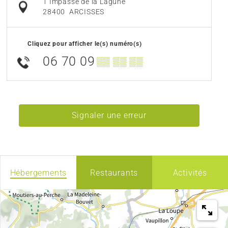
1 Impasse de la Lagune
28400
ARCISSES
Cliquez pour afficher le(s) numéro(s)
06 70 09
▒▒ ▒▒ ▒▒
Signaler une erreur
Hébergements
Restaurants
Activités