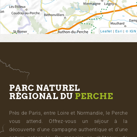
Leaflet
|
Esri
|
© IGN
PARC NATUREL
RÉGIONAL DU
PERCHE
Près de Paris, entre Loire et Normandie, le Perche
vous attend. Offrez-vous un séjour à la
découverte d’une campagne authentique et d’une