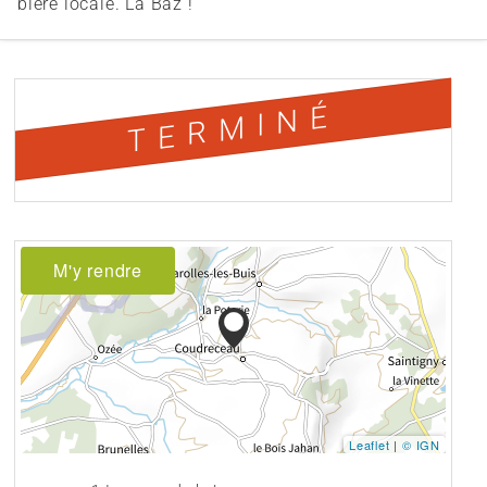
bière locale. La Baz !
TERMINÉ
M'y rendre
Leaflet
|
© IGN