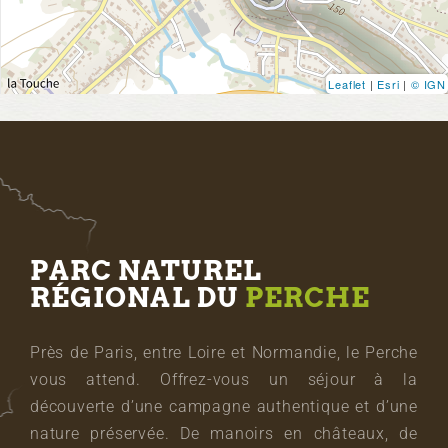
Leaflet
|
Esri
|
© IGN
PARC NATUREL
RÉGIONAL DU
PERCHE
Près de Paris, entre Loire et Normandie, le Perche
vous attend. Offrez-vous un séjour à la
découverte d’une campagne authentique et d’une
nature préservée. De manoirs en châteaux, de