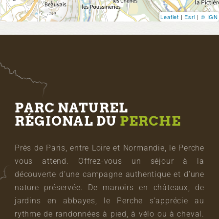
Leaflet
|
Esri
|
© IGN
PARC NATUREL
RÉGIONAL DU
PERCHE
Près de Paris, entre Loire et Normandie, le Perche
vous attend. Offrez-vous un séjour à la
découverte d’une campagne authentique et d’une
nature préservée. De manoirs en châteaux, de
jardins en abbayes, le Perche s’apprécie au
rythme de randonnées à pied, à vélo ou à cheval.