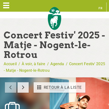
FR
EN
Concert Festiv' 2025 -
Matje - Nogent-le-
Rotrou
Accueil
/
À voir, à faire
/
Agenda
/
Concert Festiv' 2025
- Matje - Nogent-le-Rotrou
RETOUR À LA LISTE