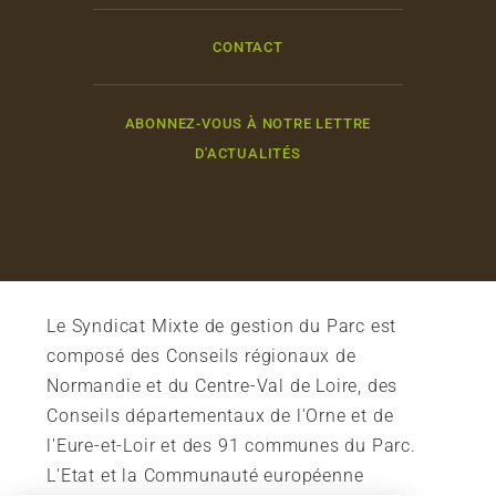
CONTACT
ABONNEZ-VOUS À NOTRE LETTRE
D'ACTUALITÉS
Le Syndicat Mixte de gestion du Parc est
composé des Conseils régionaux de
Normandie et du Centre-Val de Loire, des
Conseils départementaux de l'Orne et de
l'Eure-et-Loir et des 91 communes du Parc.
L'Etat et la Communauté européenne