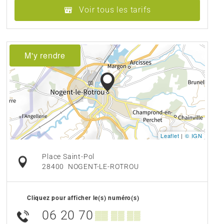
Voir tous les tarifs
M'y rendre
Leaflet
|
© IGN
Place Saint-Pol
28400
NOGENT-LE-ROTROU
Cliquez pour afficher le(s) numéro(s)
06 20 70
▒▒ ▒▒ ▒▒