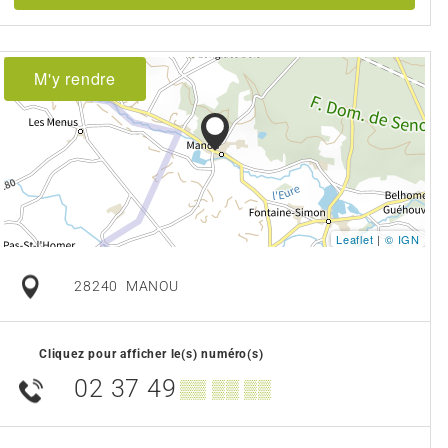
M'y rendre
Leaflet
|
© IGN
28240
MANOU
Cliquez pour afficher le(s) numéro(s)
02 37 49
▒▒ ▒▒ ▒▒