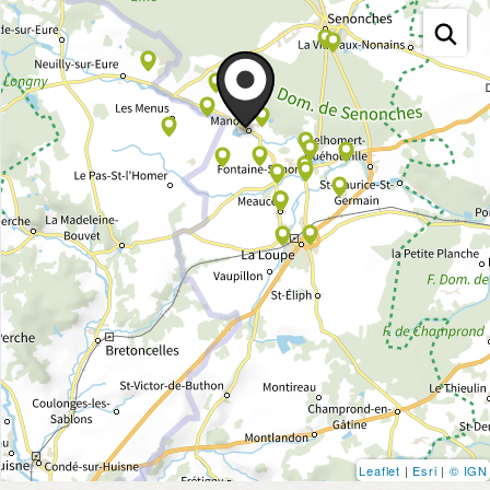
Leaflet
|
Esri
|
© IGN