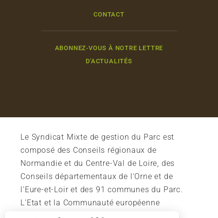
CONTACT
ABONNEZ-VOUS À NOTRE LETTRE
D'ACTUALITÉS
Le Syndicat Mixte de gestion du Parc est
composé des Conseils régionaux de
Normandie et du Centre-Val de Loire, des
Conseils départementaux de l'Orne et de
l'Eure-et-Loir et des 91 communes du Parc.
L'Etat et la Communauté européenne
soutiennent également l'action du Parc.