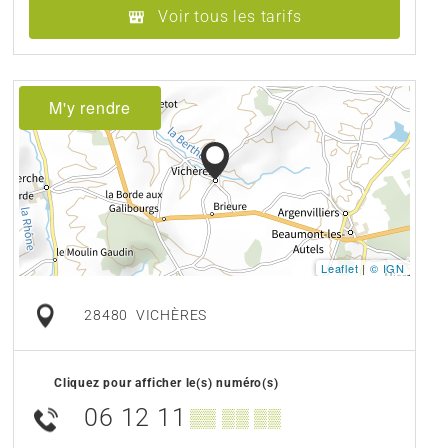
Voir tous les tarifs
M'y rendre
Leaflet
|
© IGN
28480
VICHÈRES
Cliquez pour afficher le(s) numéro(s)
06 12 11
▒▒ ▒▒ ▒▒