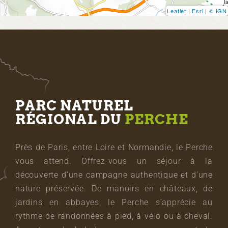
Leaflet
|
Esri
|
© IGN
PARC NATUREL
RÉGIONAL DU
PERCHE
Près de Paris, entre Loire et Normandie, le Perche
vous attend. Offrez-vous un séjour à la
découverte d’une campagne authentique et d’une
nature préservée. De manoirs en châteaux, de
jardins en abbayes, le Perche s’apprécie au
rythme de randonnées à pied, à vélo ou à cheval.