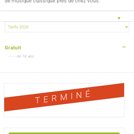
de musique classique près de chez vous.
—
Gratuit
• - - de 16 ans
TERMINÉ