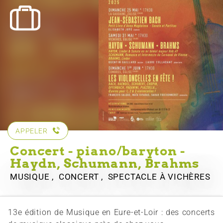
APPELER
Concert - piano/baryton -
Haydn, Schumann, Brahms
MUSIQUE , CONCERT , SPECTACLE
À VICHÈRES
13e édition de Musique en Eure-et-Loir : des concerts