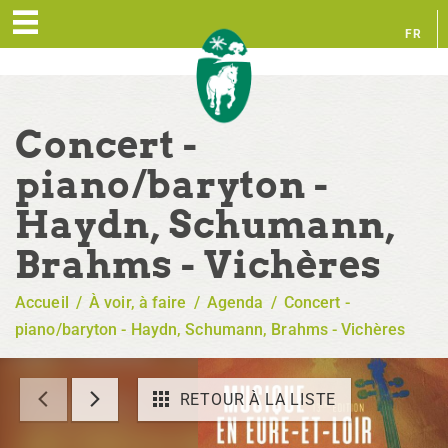
FR
EN
Concert -
piano/baryton -
Haydn, Schumann,
Brahms - Vichères
Accueil
/
À voir, à faire
/
Agenda
/
Concert -
piano/baryton - Haydn, Schumann, Brahms - Vichères
RETOUR À LA LISTE