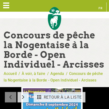
FR
EN
Concours de pêche
la Nogentaise à la
Borde - Open
Individuel - Arcisses
Accueil
/
À voir, à faire
/
Agenda
/
Concours de pêche
la Nogentaise à la Borde - Open Individuel - Arcisses
RETOUR À LA LISTE