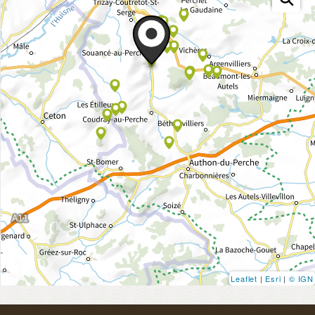
Leaflet
|
Esri
|
© IGN