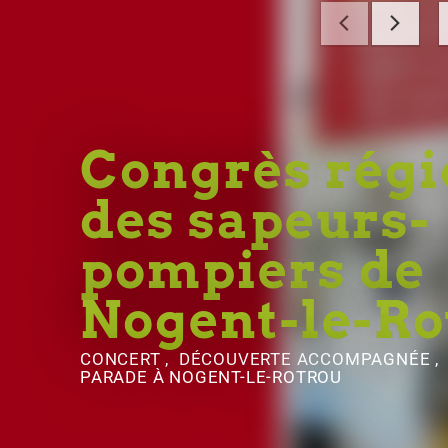
Congrès régi
des sapeurs-
pompiers de
Nogent-le-Ro
CONCERT , DÉCOUVERTE ACCOMPAGNÉE , 
PARADE
À NOGENT-LE-ROTROU