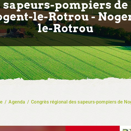
sapeurs-pompiers de
gent-le-Rotrou - Noge
le-Rotrou
re
/
Agenda
/
Congrès régional des sapeurs-pompiers de Nog