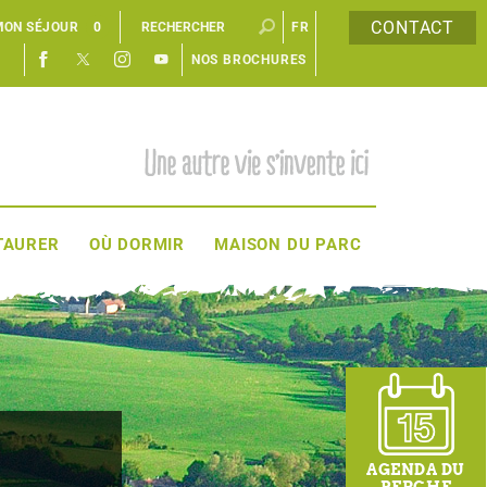
CONTACT
MON SÉJOUR
0
FR
NOS BROCHURES
EN
TAURER
OÙ DORMIR
MAISON DU PARC
AGENDA DU
PERCHE