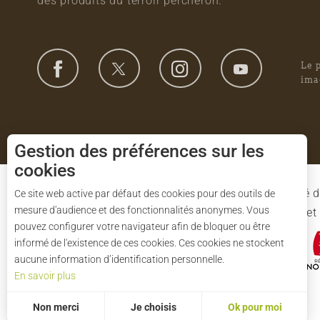
des produits du terroir percheron.
Le 
ima
Gestion des préférences sur les
cookies
Le Syndicat Mixte de gestion du Parc est composé d
Ce site web active par défaut des cookies pour des outils de
mesure d'audience et des fonctionnalités anonymes. Vous
l'Eure-et-Loir et des 91 communes du Parc. L'Etat 
pouvez configurer votre navigateur afin de bloquer ou être
informé de l'existence de ces cookies. Ces cookies ne stockent
aucune information d’identification personnelle.
En savoir plus
Non merci
Je choisis
Ok pour moi