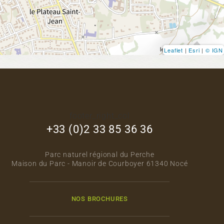
Leaflet
|
Esri
|
© IGN
footer_right_col
+33 (0)2 33 85 36 36
Parc naturel régional du Perche
Maison du Parc - Manoir de Courboyer 61340 Nocé
NOS BROCHURES