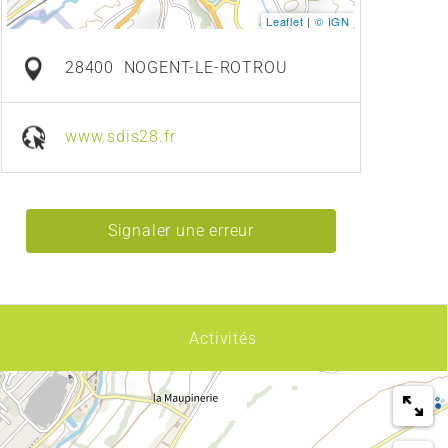
Leaflet
|
© IGN
28400
NOGENT-LE-ROTROU
www.sdis28.fr
Signaler une erreur
Activités