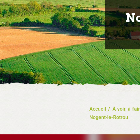
No
Accueil
/
À voir, à fai
Nogent-le-Rotrou