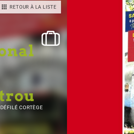
RETOUR À LA LISTE
onal
trou
DÉFILÉ CORTÈGE