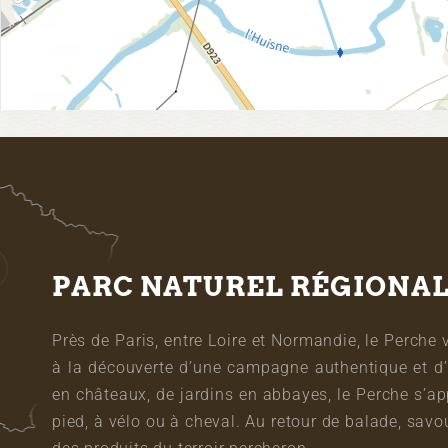
PARC NATUREL RÉGIONA
Près de Paris, entre Loire et Normandie, le Perche 
à la découverte d’une campagne authentique et d’
en châteaux, de jardins en abbayes, le Perche s’a
pied, à vélo ou à cheval. Au retour de balade, sa