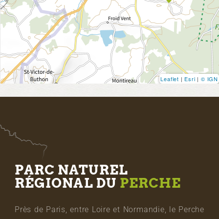
Leaflet
|
Esri
|
© IGN
PARC NATUREL
RÉGIONAL DU
PERCHE
Près de Paris, entre Loire et Normandie, le Perche