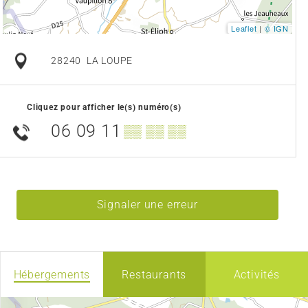
Leaflet
|
© IGN
28240
LA LOUPE
Cliquez pour afficher le(s) numéro(s)
06 09 11
▒▒ ▒▒ ▒▒
Signaler une erreur
Hébergements
Restaurants
Activités