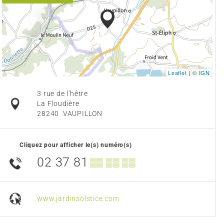
Leaflet
|
© IGN
3 rue de l'hêtre
La Floudière
28240
VAUPILLON
Cliquez pour afficher le(s) numéro(s)
02 37 81
▒▒ ▒▒ ▒▒
www.jardinsolstice.com