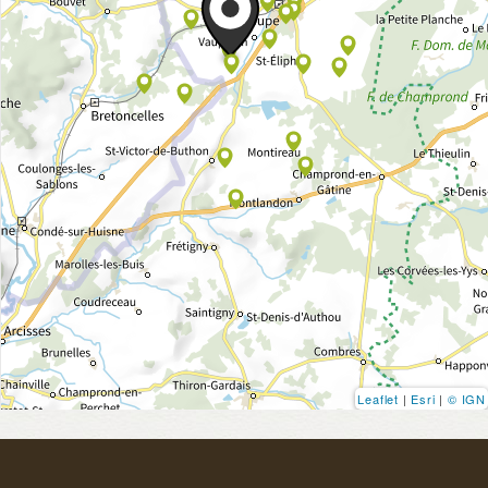
Leaflet
|
Esri
|
© IGN