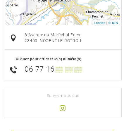
Leaflet
|
© IGN
6 Avenue du Maréchal Foch
28400
NOGENT-LE-ROTROU
Cliquez pour afficher le(s) numéro(s)
06 77 16
▒▒ ▒▒ ▒▒
Suivez-nous sur