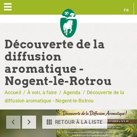
FR
EN
Découverte de la
diffusion
aromatique -
Nogent-le-Rotrou
Accueil
/
À voir, à faire
/
Agenda
/
Découverte de la
diffusion aromatique - Nogent-le-Rotrou
RETOUR À LA LISTE