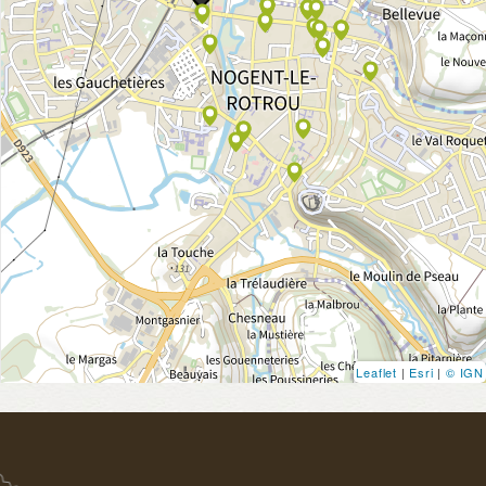
Leaflet
|
Esri
|
© IGN