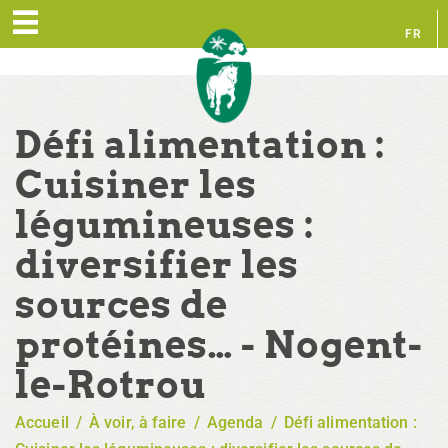
FR
EN
Défi alimentation :
Cuisiner les
légumineuses :
diversifier les
sources de
protéines… - Nogent-
le-Rotrou
Accueil
/
À voir, à faire
/
Agenda
/
Défi alimentation :