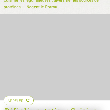
Cuisiner les légumineuses : diversifier les sources de
protéines… - Nogent-le-Rotrou
APPELER