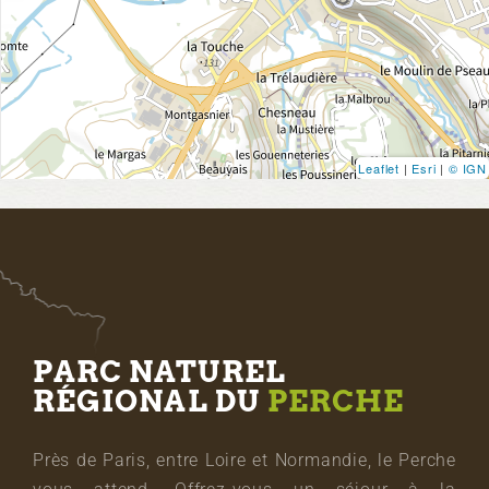
Leaflet
|
Esri
|
© IGN
PARC NATUREL
RÉGIONAL DU
PERCHE
Près de Paris, entre Loire et Normandie, le Perche