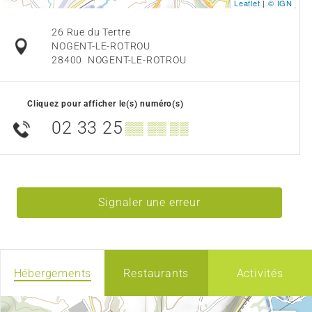
Leaflet
|
© IGN
26 Rue du Tertre
NOGENT-LE-ROTROU
28400
NOGENT-LE-ROTROU
Cliquez pour afficher le(s) numéro(s)
02 33 25
▒▒ ▒▒ ▒▒
Signaler une erreur
Hébergements
Restaurants
Activités