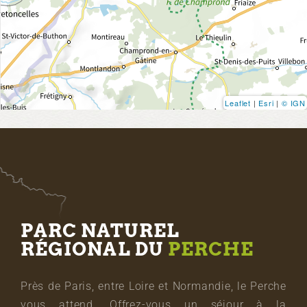
Leaflet
|
Esri
|
© IGN
PARC NATUREL
RÉGIONAL DU
PERCHE
Près de Paris, entre Loire et Normandie, le Perche
vous attend. Offrez-vous un séjour à la