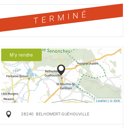
TERMINÉ
M'y rendre
Leaflet
|
© IGN
28240
BELHOMERT-GUÉHOUVILLE