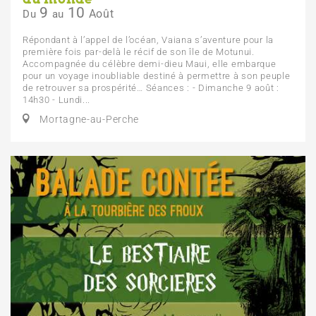
9
10
Août
Du
au
Répondant à l’appel de l’océan, Vaiana s’aventure pour la
première fois par-delà le récif de son île de Motunui.
Accompagnée du célèbre demi-dieu Maui, elle embarque
pour un voyage inoubliable destiné à permettre à son peuple
de retrouver sa prospérité… Séances : - Dimanche 9 août :
14h30 - Lundi...
Mortagne-au-Perche