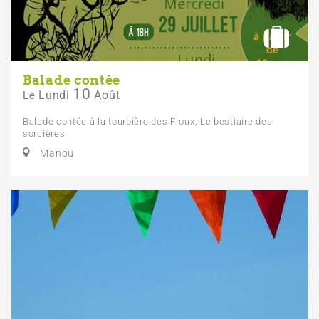
Balade contée
10
Lundi
Août
Le
Balade contée à la tourbière des Froux, Le bestiaire des
sorcières
Manou