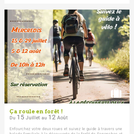
Ça roule en forêt !
15
12
Juillet
Août
Du
au
Enfourchez votre deux roues et suivez le guide à travers une
balade familiale à la découverte de la forêt de Senonches et