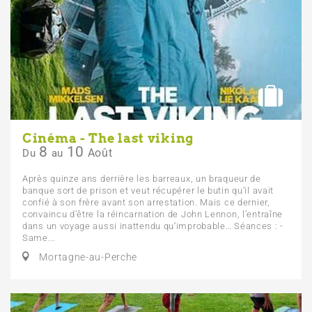
Cinéma - The last viking
8
10
Août
Du
au
Après quinze ans derrière les barreaux, un braqueur de
banque sort de prison et veut récupérer le butin qu’il avait
confié à son frère avant son arrestation. Mais ce dernier,
convaincu d’être la réincarnation de John Lennon, l’entraîne
dans un voyage aussi inattendu qu’improbable… Séances : -
Same...
Mortagne-au-Perche