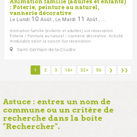
Animation famille (adultes et enfants)
: Poterie, peinture au naturel,
vannerie décorative
10
11
Lundi
Août
,
Mardi
Août
,
...
Le
Le
Animation famille (enfants et adultes) sur réservation :
Poterie / Peinture au naturel / Vannerie décorative. Activité
modulable selon la saison Sur réservation.
Saint-Germain-de-la-Coudre
1
2
3
16+
32+
50
❯
❯❯
Astuce : entrez un nom de
commune ou un critère de
recherche dans la boite
"Rechercher".