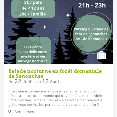
Balade nocturne en forêt domaniale
de Senonches
22
12
Juillet
Août
Du
au
Vivez une expérience magique et sensorielle où vous
découvrirez un autre monde qui s'éveille à la nuit tombée.
Entre mystère, sons feutrés et vie sauvage discrète notre
guide vous ouvrira les portes de la vie nocturne en forêt !
Senonches