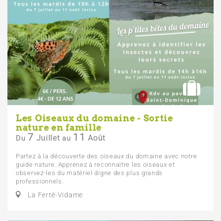
Les Oiseaux du domaine - Sortie
nature en famille
7
11
Juillet
Août
Du
au
Partez à la découverte des oiseaux du domaine avec notre
guide nature. Apprenez à reconnaitre les oiseaux et
observez-les du matériel digne des plus grands
professionnels.
La Ferté-Vidame