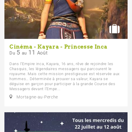
Cinéma - Kayara - Princesse Inca
5
11
Août
Du
au
Dans l’Empire inca, Kayara, 16 ans, rêve de rejoindre les
Chasquis, les légendaires messagers qui parcourent le
royaume. Mais cette mission prestigieuse est réservée aux
hommes… Déterminée à prouver sa valeur, Kayara se
déguise en garçon pour participer à la grande Course des
Messagers devant l’Empe...
Mortagne-au-Perche