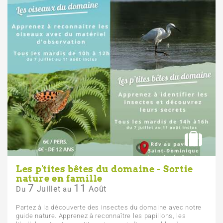
Les p'tites bêtes du domaine - Sortie
nature en famille
7
11
Juillet
Août
Du
au
Partez à la découverte des insectes du domaine avec notre
guide nature. Apprenez à reconnaître les papillons, les