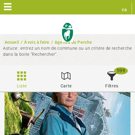
FR
EN
Accueil
/
À voir, à faire
/
Agenda du Perche
Astuce : entrez un nom de commune ou un critère de recherche
dans la boite "Rechercher".
599
Liste
Carte
Filtres