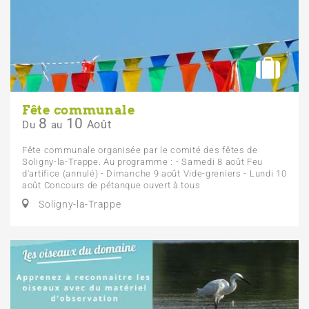
Fête communale
8
10
Août
Du
au
Fête communale organisée par le comité des fêtes de
Soligny-la-Trappe. Au programme : - Samedi 8 août Feu
d'artifice (annulé) - Dimanche 9 août Vide-greniers - Lundi 10
août Concours de pétanque ouvert à tous
Soligny-la-Trappe