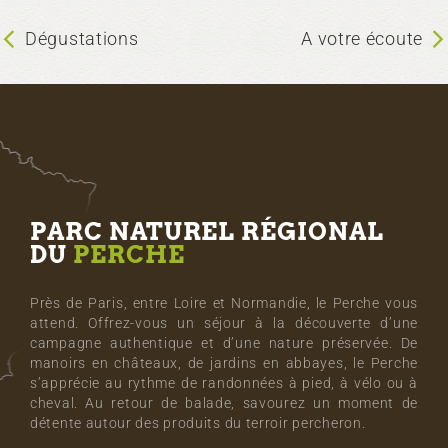
Dégustations
A votre écoute
PARC NATUREL RÉGIONAL
DU
PERCHE
Près de Paris, entre Loire et Normandie, le Perche vous
attend. Offrez-vous un séjour à la découverte d’une
campagne authentique et d’une nature préservée. De
manoirs en châteaux, de jardins en abbayes, le Perche
s’apprécie au rythme de randonnées à pied, à vélo ou à
cheval. Au retour de balade, savourez un moment de
détente autour des produits du terroir percheron.