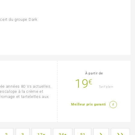
cert du groupe Dark
À partir de
19
€
rée années 80 Vs actuelles.
Tarif plein
 escalope à la crème et
fromage et tartelettes aux
Meilleur prix garanti
2
3
17+
34+
51
❯
❯❯