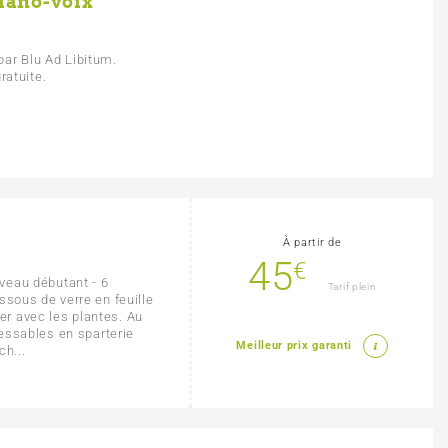
piano-voix
par Blu Ad Libitum.
ratuite.
À partir de
45
€
niveau débutant - 6
Tarif plein
sous de verre en feuille
ser avec les plantes. Au
essables en sparterie
Meilleur prix garanti
ch...