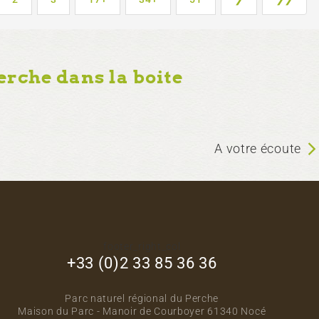
erche dans la boite
A votre écoute
footer_right_col
+33 (0)2 33 85 36 36
Parc naturel régional du Perche
Maison du Parc - Manoir de Courboyer 61340 Nocé