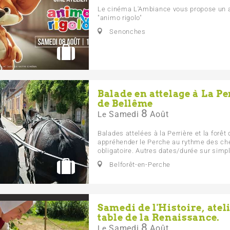
Le cinéma L'Ambiance vous propose un a
"animo rigolo"
Senonches
Balade en attelage à La Pe
de Bellême
8
Samedi
Août
Le
Balades attelées à la Perrière et la forê
appréhender le Perche au rythme des ch
obligatoire. Autres dates/durée sur sim
Belforêt-en-Perche
Samedi de l'Histoire, ateli
table de la Renaissance.
8
Samedi
Août
Le