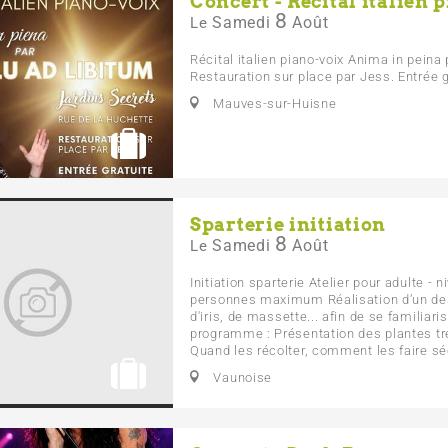
Concert - Récital italien 
8
Samedi
Août
Le
Récital italien piano-voix Anima in peina 
Restauration sur place par Jess. Entrée g
Mauves-sur-Huisne
Sparterie initiation
8
Samedi
Août
Le
Initiation sparterie Atelier pour adulte - 
personnes maximum Réalisation d’un des
d'iris, de massette... afin de se familiari
programme : Présentation des plantes tr
Quand les récolter, comment les faire sé
Vaunoise