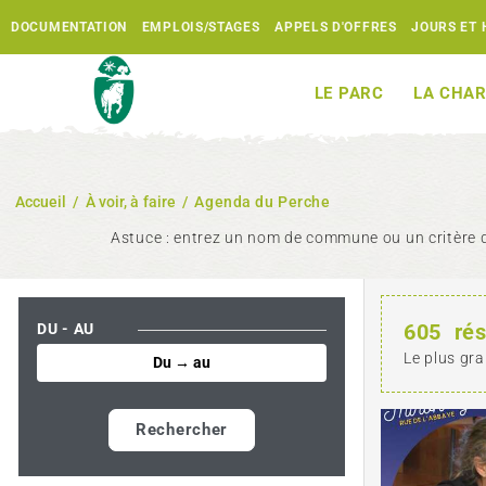
DOCUMENTATION
EMPLOIS/STAGES
APPELS D'OFFRES
JOURS ET 
LE PARC
LA CHAR
Accueil
/
À voir, à faire
/
Agenda du Perche
Astuce : entrez un nom de commune ou un critère d
605
rés
DU - AU
Le plus gra
Rechercher