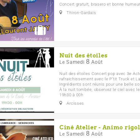
Concert gratuit, brasero et bonne humeur
Thiron-Gardais
Nuit des étoiles
8
Samedi
Août
Le
Nuit des étoiles Concert pop avec 3e Acte
rafraichissement avec le P’tit Truck et L
ingrédients sont réunis pour une belle soi
À la nuit tombée, observez le ciel avec l
19h30 à 00h
Arcisses
Ciné Atelier - Animo rigo
8
Samedi
Août
Le