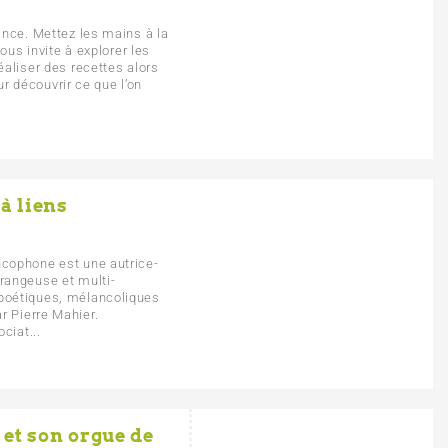
sance. Mettez les mains à la
vous invite à explorer les
éaliser des recettes alors
 découvrir ce que l’on
à liens
ncophone est une autrice-
rrangeuse et multi-
 poétiques, mélancoliques
r Pierre Mahier.
ciat...
et son orgue de