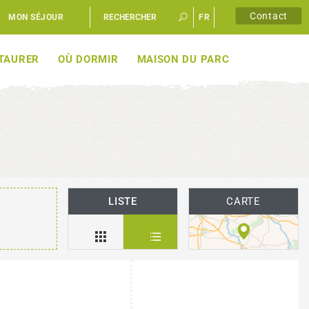
Contact
MON SÉJOUR
FR
EN
STAURER
OÙ DORMIR
MAISON DU PARC
LISTE
CARTE