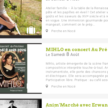
Atelier famille – À la table de la Renais
pâte et les papilles en éveil ! Cet atelier 
goûts et les saveurs du XVIᵉ siècle et à r
en vogue. Une immersion gourmande pour
mangeait, comment on le prép...
Perche en Nocé
MIHLO en concert Au Pré 
8
Samedi
Août
Le
Mihlo, artiste émergente de la scène fra
compositrice interprète touche-à-tout. A
instrumentiste, elle porte des chansons
et électriques. Elle sera accompagnée pa
Participation libre. Pratique : au café asso
Perche en Nocé
Anim'Marché avec Erwan 