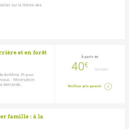
telier sur le thème des
rrière et en forêt
À partir de
40
€
Tarif plein
t de Bellême 2h pour
evaux… Réservation
ple demande.
Meilleur prix garanti
er famille : à la