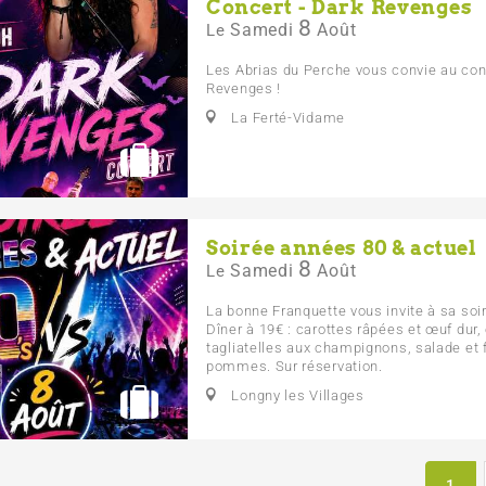
Concert - Dark Revenges
8
Samedi
Août
Le
Les Abrias du Perche vous convie au con
Revenges !
La Ferté-Vidame
Soirée années 80 & actuel
8
Samedi
Août
Le
La bonne Franquette vous invite à sa soi
Dîner à 19€ : carottes râpées et œuf dur,
tagliatelles aux champignons, salade et 
pommes. Sur réservation.
Longny les Villages
1