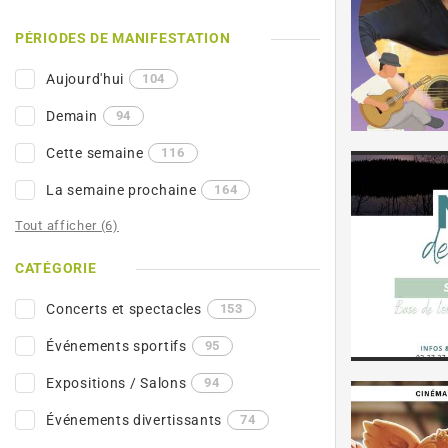
PÉRIODES DE MANIFESTATION
Aujourd'hui
104
Demain
94
Cette semaine
116
La semaine prochaine
164
Tout afficher (6)
CATÉGORIE
Concerts et spectacles
153
Événements sportifs
95
Expositions / Salons
94
Événements divertissants
74