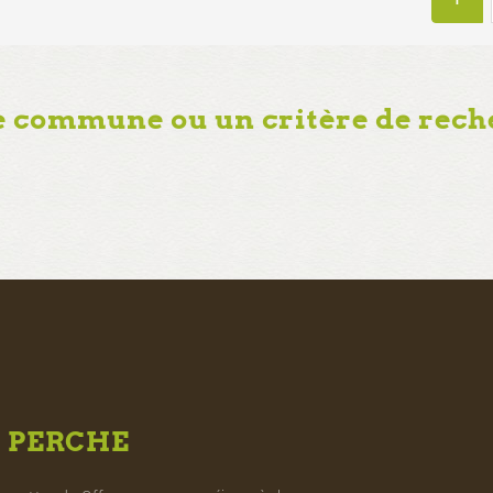
e commune ou un critère de rech
U
PERCHE