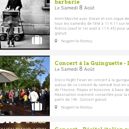
barbarie
8
Samedi
Août
Le
Anim'Marché avec Erwan et son orgue de
tous les samedis de l’été à 11 h 11 sur 
Rotrou (sauf le 1er août à 11 h 45) pour
gratuit.
Nogent-le-Rotrou
Concert à la Guinguette -
8
Samedi
Août
Le
Disco Night Fever en concert à la guingu
autour de ce concert du samedi tout en 
de l'Huisne. Repas et boissons à base de
Réservation vivement conseillée pour la 
partir de 19h. Concert gratuit.
Nogent-le-Rotrou