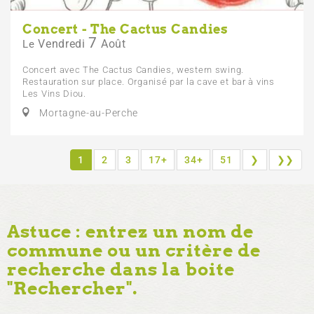
Concert - The Cactus Candies
7
Vendredi
Août
Le
Concert avec The Cactus Candies, western swing.
Restauration sur place. Organisé par la cave et bar à vins
Les Vins Diou.
Mortagne-au-Perche
1
2
3
17+
34+
51
❯
❯❯
Astuce : entrez un nom de
commune ou un critère de
recherche dans la boite
"Rechercher".