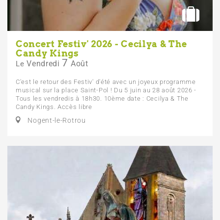
Concert Festiv' 2026 - Cecilya & The
Candy Kings
7
Vendredi
Août
Le
C'est le retour des Festiv' d'été avec un joyeux programme
musical sur la place Saint-Pol ! Du 5 juin au 28 août 2026 -
Tous les vendredis à 18h30. 10ème date : Cecilya & The
Candy Kings. Accès libre
Nogent-le-Rotrou