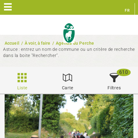
FR
EN
Accueil
/
À voir, à faire
/
Agenda du Perche
Astuce : entrez un nom de commune ou un critère de recherche
dans la boite "Rechercher".
610
Liste
Carte
Filtres