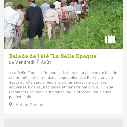
Balade de l'été "La Belle Epoque"
7
Vendredi
Août
Le
« La Belle-Époque» Remontez le temps au fil de cette balade
commentée et entrer dans le quotidien des Percherons au
début du XXe siècle. Anciens commerces, vie ouvrière,
actualités locales, habitudes et transformations du village
racontent une époque marquée par le progrès, mais aussi
par les réalit...
Val-au-Perche