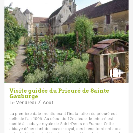
Visite guidée du Prieuré de Sainte
Gauburge
7
Vendredi
Août
Le
La première date mentionnant l'installation du prieuré est
celle de l'an 1006. Au début du 12e siècle, le prieuré est
confié à l'abbaye royale de Saint-Denis en France. Cette
abbaye dépendant du pouvoir royal, ses biens tombent sous