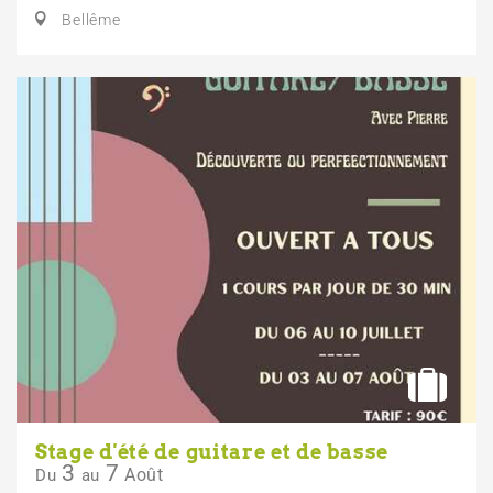
Bellême
Stage d'été de guitare et de basse
3
7
Août
Du
au