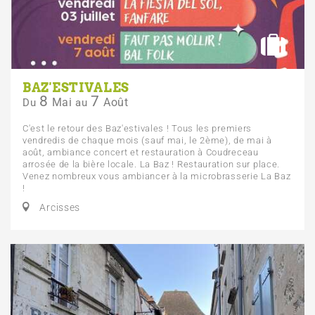
BAZ'ESTIVALES
8
7
Mai
Août
Du
au
C'est le retour des Baz'estivales ! Tous les premiers
vendredis de chaque mois (sauf mai, le 2ème), de mai à
août, ambiance concert et restauration à Coudreceau
arrosée de la bière locale. La Baz ! Restauration sur place.
Venez nombreux vous ambiancer à la microbrasserie La Baz
!
Arcisses