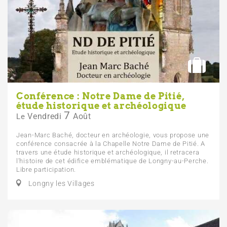
Conférence : Notre Dame de Pitié,
étude historique et archéologique
7
Vendredi
Août
Le
Jean-Marc Baché, docteur en archéologie, vous propose une
conférence consacrée à la Chapelle Notre Dame de Pitié. A
travers une étude historique et archéologique, il retracera
l'histoire de cet édifice emblématique de Longny-au-Perche.
Libre participation.
Longny les Villages