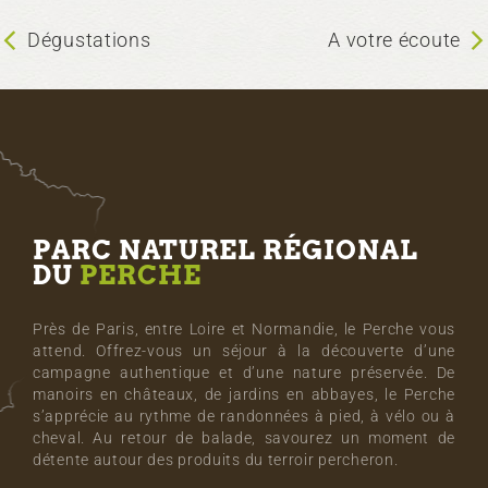
Dégustations
A votre écoute
PARC NATUREL RÉGIONAL
DU
PERCHE
Près de Paris, entre Loire et Normandie, le Perche vous
attend. Offrez-vous un séjour à la découverte d’une
campagne authentique et d’une nature préservée. De
manoirs en châteaux, de jardins en abbayes, le Perche
s’apprécie au rythme de randonnées à pied, à vélo ou à
cheval. Au retour de balade, savourez un moment de
détente autour des produits du terroir percheron.