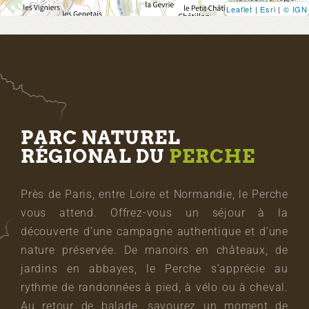
Leaflet
|
Esri
|
© IGN
PARC NATUREL
RÉGIONAL DU
PERCHE
Près de Paris, entre Loire et Normandie, le Perche
vous attend. Offrez-vous un séjour à la
découverte d’une campagne authentique et d’une
nature préservée. De manoirs en châteaux, de
jardins en abbayes, le Perche s’apprécie au
rythme de randonnées à pied, à vélo ou à cheval.
Au retour de balade, savourez un moment de