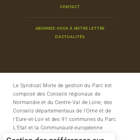
CONTACT
ABONNEZ-VOUS À NOTRE LETTRE
D'ACTUALITÉS
Le Syndicat Mixte de gestion du Parc est
composé des Conseils régionaux de
Normandie et du Centre-Val de Loire, des
Conseils départementaux de l'Orne et de
l'Eure-et-Loir et des 91 communes du Parc.
L'Etat et la Communauté européenne
soutiennent également l'action du Parc.