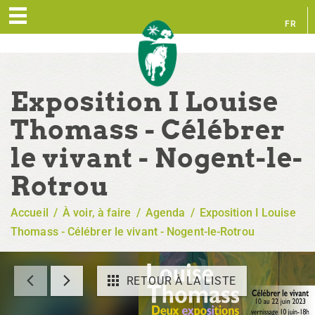
FR
EN
Exposition I Louise
Thomass - Célébrer
le vivant - Nogent-le-
Rotrou
Accueil
/
À voir, à faire
/
Agenda
/
Exposition I Louise
Thomass - Célébrer le vivant - Nogent-le-Rotrou
RETOUR À LA LISTE