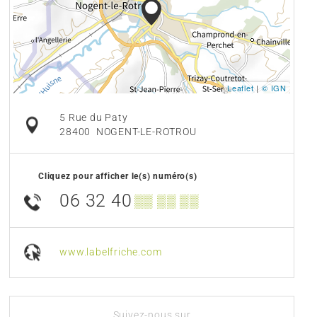
Leaflet
|
© IGN
5 Rue du Paty
28400
NOGENT-LE-ROTROU
Cliquez pour afficher le(s) numéro(s)
06 32 40
▒▒ ▒▒ ▒▒
www.labelfriche.com
Suivez-nous sur