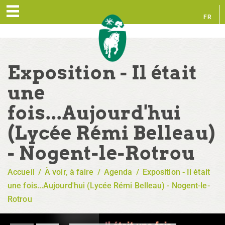
FR
EN
Exposition - Il était
une
fois...Aujourd'hui
(Lycée Rémi Belleau)
- Nogent-le-Rotrou
Accueil
/
À voir, à faire
/
Agenda
/
Exposition - Il était
une fois...Aujourd'hui (Lycée Rémi Belleau) - Nogent-le-
Rotrou