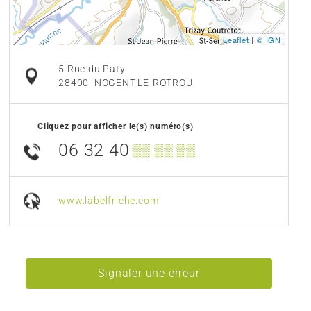
Leaflet
|
© IGN
5 Rue du Paty
28400
NOGENT-LE-ROTROU
Cliquez pour afficher le(s) numéro(s)
06 32 40
▒▒ ▒▒ ▒▒
www.labelfriche.com
Signaler une erreur