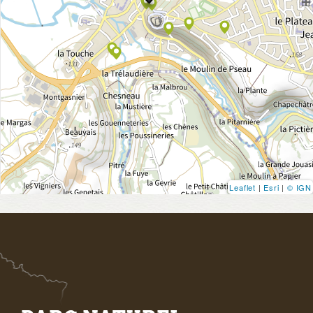
Leaflet
|
Esri
|
© IGN