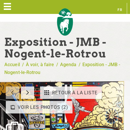
FR
EN
Exposition - JMB -
Nogent-le-Rotrou
Accueil
/
À voir, à faire
/
Agenda
/
Exposition - JMB -
Nogent-le-Rotrou
RETOUR À LA LISTE
VOIR LES PHOTOS (2)