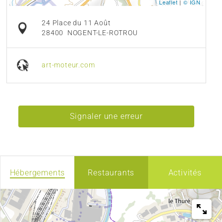
Leaflet
|
© IGN
24 Place du 11 Août
28400
NOGENT-LE-ROTROU
art-moteur.com
Signaler une erreur
Hébergements
Restaurants
Activités