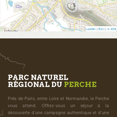
Leaflet
|
Esri
|
© IGN
PARC NATUREL
RÉGIONAL DU
PERCHE
Près de Paris, entre Loire et Normandie, le Perche
vous attend. Offrez-vous un séjour à la
découverte d’une campagne authentique et d’une