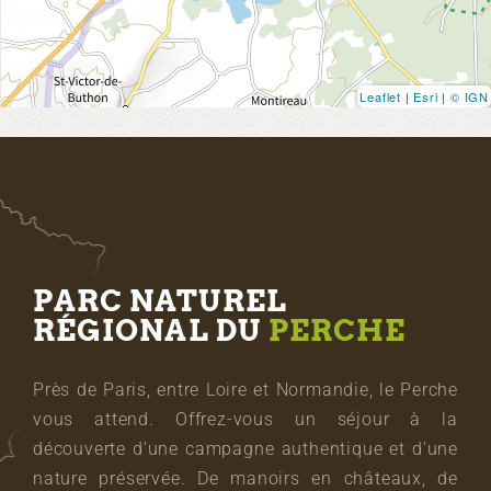
Leaflet
|
Esri
|
© IGN
PARC NATUREL
RÉGIONAL DU
PERCHE
Près de Paris, entre Loire et Normandie, le Perche
vous attend. Offrez-vous un séjour à la
découverte d’une campagne authentique et d’une
nature préservée. De manoirs en châteaux, de