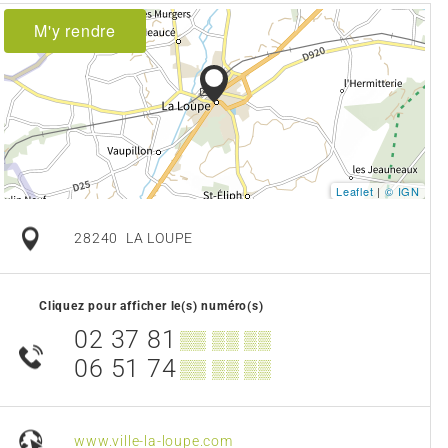
M'y rendre
Leaflet
|
© IGN
28240
LA LOUPE
Cliquez pour afficher le(s) numéro(s)
02 37 81
▒▒ ▒▒ ▒▒
06 51 74
▒▒ ▒▒ ▒▒
www.ville-la-loupe.com