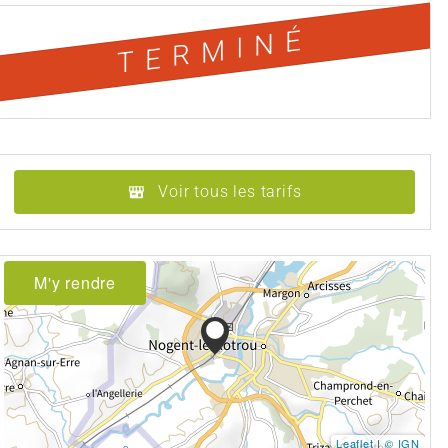
TERMINÉ
Voir tous les tarifs
M'y rendre
Leaflet
|
© IGN