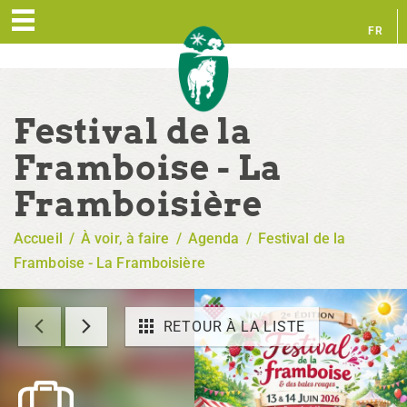
FR
EN
Festival de la
Framboise - La
Framboisière
Accueil
/
À voir, à faire
/
Agenda
/
Festival de la
Framboise - La Framboisière
RETOUR À LA LISTE