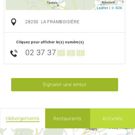
Leaflet
|
© IGN
28250
LA FRAMBOISIÈRE
Cliquez pour afficher le(s) numéro(s)
02 37 37
▒▒ ▒▒ ▒▒
Signaler une erreur
Hébergements
Restaurants
Activités