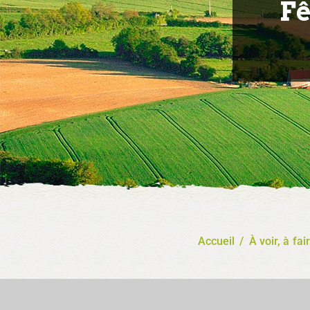
Fê
Accueil
/
À voir, à fai