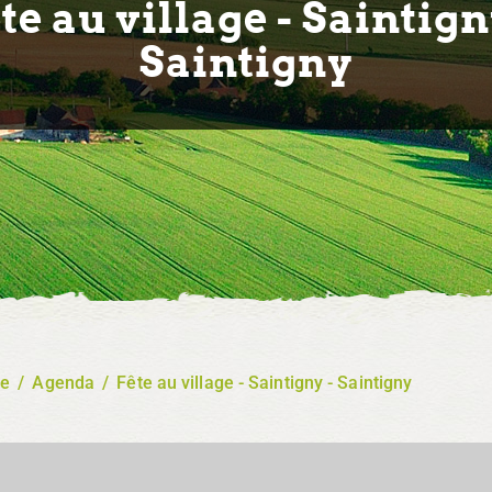
te au village - Saintign
Saintigny
re
/
Agenda
/
Fête au village - Saintigny - Saintigny