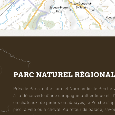
PARC NATUREL RÉGIONA
Près de Paris, entre Loire et Normandie, le Perche 
à la découverte d’une campagne authentique et d’
en châteaux, de jardins en abbayes, le Perche s’a
pied, à vélo ou à cheval. Au retour de balade, sa