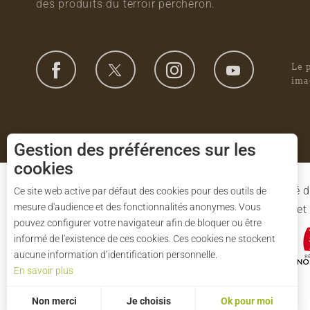
des produits du terroir percheron.
Le 
ima
Gestion des préférences sur les
cookies
Le Syndicat Mixte de gestion du Parc est composé d
Ce site web active par défaut des cookies pour des outils de
mesure d'audience et des fonctionnalités anonymes. Vous
l'Eure-et-Loir et des 91 communes du Parc. L'Etat 
pouvez configurer votre navigateur afin de bloquer ou être
informé de l'existence de ces cookies. Ces cookies ne stockent
aucune information d’identification personnelle.
En savoir plus
Non merci
Je choisis
Ok pour moi