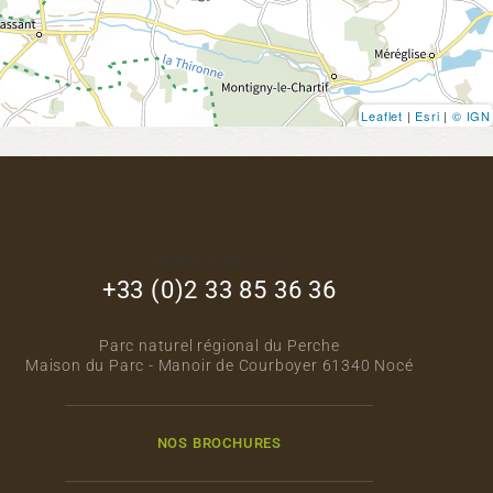
Leaflet
|
Esri
|
© IGN
footer_right_col
+33 (0)2 33 85 36 36
Parc naturel régional du Perche
Maison du Parc - Manoir de Courboyer 61340 Nocé
NOS BROCHURES