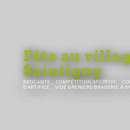
Fête au villag
Saintigny
BROCANTE , COMPÉTITION SPORTIVE , CO
D'ARTIFICE , VIDE GRENIERS BRADERIE
À S