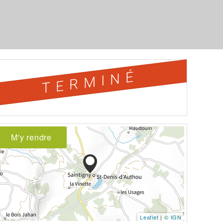
TERMINÉ
M'y rendre
Leaflet
|
© IGN