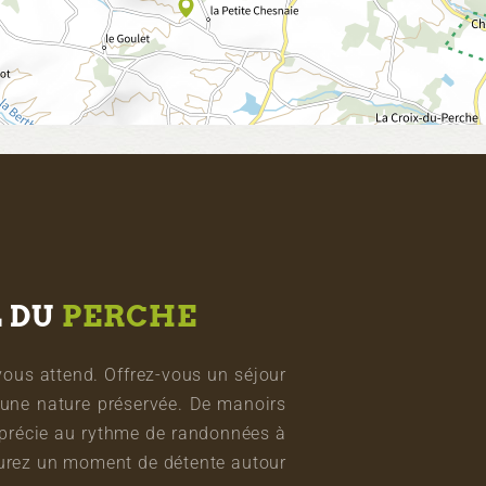
L DU
PERCHE
vous attend. Offrez-vous un séjour
une nature préservée. De manoirs
pprécie au rythme de randonnées à
vourez un moment de détente autour