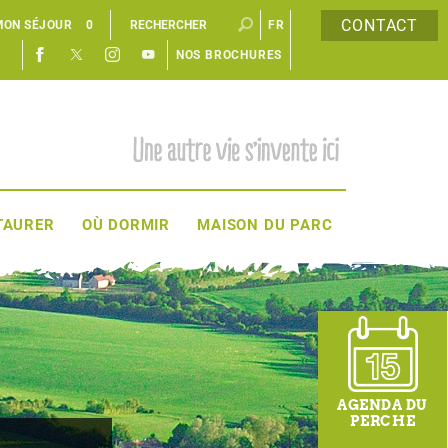
CONTACT
MON SÉJOUR
0
FR
NOS BROCHURES
EN
TAURER
OÙ DORMIR
MAISON DU PARC
AGENDA DU
PERCHE