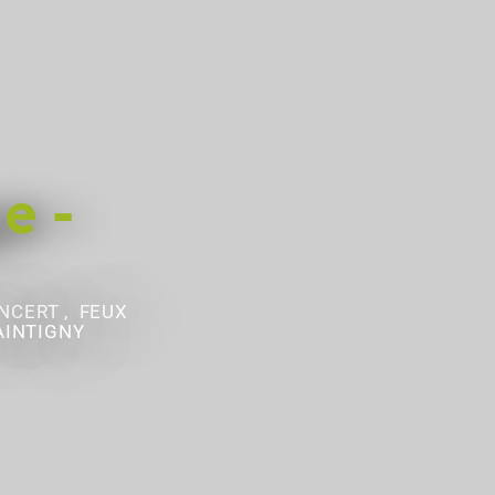
e -
NCERT , FEUX
AINTIGNY