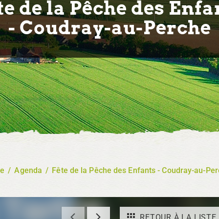
te de la Pêche des Enfa
- Coudray-au-Perche
re
/
Agenda
/
Fête de la Pêche des Enfants - Coudray-au-Pe
RETOUR À LA LISTE