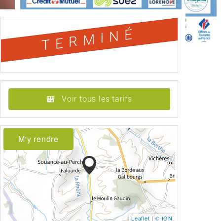
TERMINÉ
Voir tous les tarifs
M'y rendre
Leaflet
|
© IGN