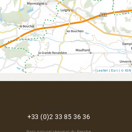
Leaflet
|
Esri
|
© IGN
footer_right_col
+33 (0)2 33 85 36 36
Parc naturel régional du Perche