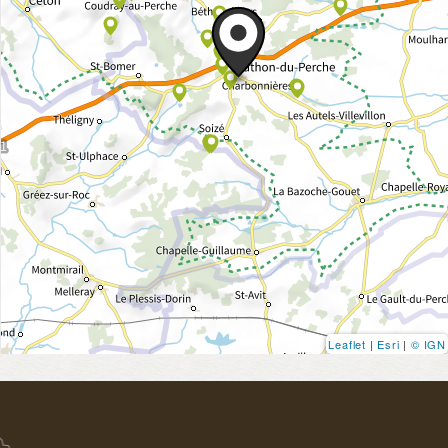
Leaflet
|
Esri
|
© IGN