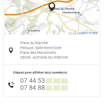
Leaflet
|
© IGN
Place du Marché
Pelouse, Salle René Soler
Place des Maronniers
28330
AUTHON-DU-PERCHE
Cliquez pour afficher le(s) numéro(s)
07 44 53
▒▒ ▒▒ ▒▒
07 84 88
▒▒ ▒▒ ▒▒