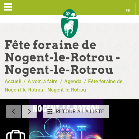
FR
EN
Fête foraine de
Nogent-le-Rotrou -
Nogent-le-Rotrou
Accueil
/
À voir, à faire
/
Agenda
/
Fête foraine de
Nogent-le-Rotrou - Nogent-le-Rotrou
RETOUR À LA LISTE