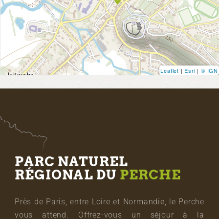
Leaflet
|
Esri
|
© IGN
PARC NATUREL
RÉGIONAL DU
PERCHE
Près de Paris, entre Loire et Normandie, le Perche
vous attend. Offrez-vous un séjour à la