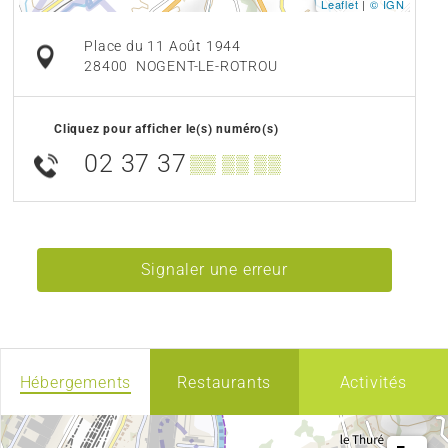
Leaflet
|
© IGN
Place du 11 Août 1944
28400
NOGENT-LE-ROTROU
Cliquez pour afficher le(s) numéro(s)
02 37 37
▒▒ ▒▒ ▒▒
Signaler une erreur
Hébergements
Restaurants
Activités