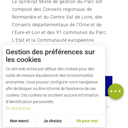
Le Syndicat Mixte de gestion du Parc est
composé des Conseils régionaux de
Normandie et du Centre-Val de Loire, des
Conseils départementaux de l'Orne et de
l'Eure-et-Loir et des 91 communes du Parc.
L'Etat et la Communauté européenne
soutiennent également l'action du Parc.
Gestion des préférences sur
les cookies
Ce site web active par défaut des cookies pour des
outils de mesure d'audience et des fonctionnalités
Description
anonymes. Vous pouvez configurer votre navigateur
Carte
afin de bloquer ou être informé de l'existence de ces
cookies. Ces cookies ne stockent aucune information
d’identification personnelle.
Comment venir ?
Mentions légales
Crédits
En savoir plus
Plan du site
Non merci
Je choisis
Ok pour moi
Statistiques et audience
Mesurer notre performance, c’est important !
Pour évaluer si notre site est optimisé et répond à vos attentes, nous mesurons notre audience en utilisant des solutions spécialisées. Toutes les informations collectées par ces cookies sont agrégées et donc anonymisées.
Permet d'analyser les statistiques de consultation de notre site.