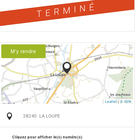
TERMINÉ
M'y rendre
Leaflet
|
© IGN
28240
LA LOUPE
Cliquez pour afficher le(s) numéro(s)