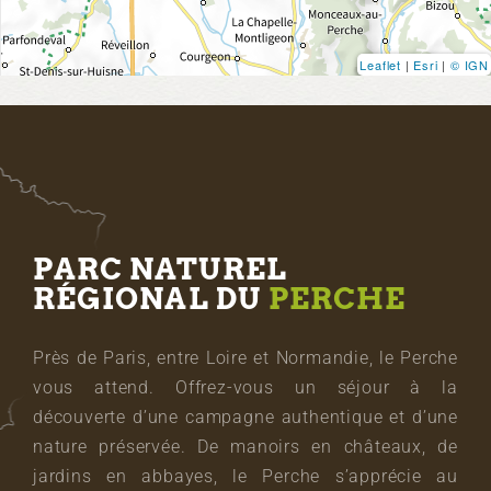
Leaflet
|
Esri
|
© IGN
PARC NATUREL
RÉGIONAL DU
PERCHE
Près de Paris, entre Loire et Normandie, le Perche
vous attend. Offrez-vous un séjour à la
découverte d’une campagne authentique et d’une
nature préservée. De manoirs en châteaux, de
jardins en abbayes, le Perche s’apprécie au