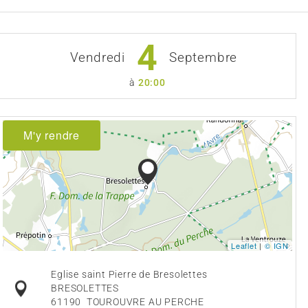
4
Vendredi
Septembre
à
20:00
M'y rendre
Leaflet
|
© IGN
Eglise saint Pierre de Bresolettes
BRESOLETTES
61190
TOUROUVRE AU PERCHE