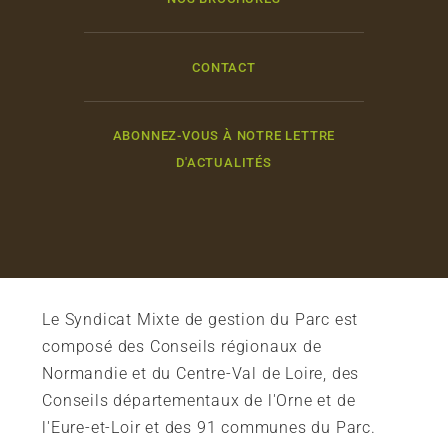
CONTACT
ABONNEZ-VOUS À NOTRE LETTRE
D'ACTUALITÉS
Le Syndicat Mixte de gestion du Parc est
composé des Conseils régionaux de
Normandie et du Centre-Val de Loire, des
Conseils départementaux de l'Orne et de
l'Eure-et-Loir et des 91 communes du Parc.