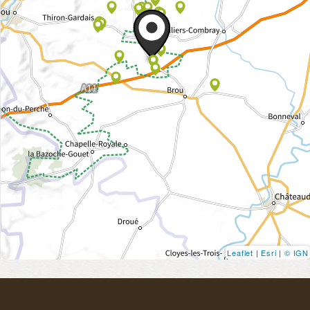
Leaflet
|
Esri
|
© IGN