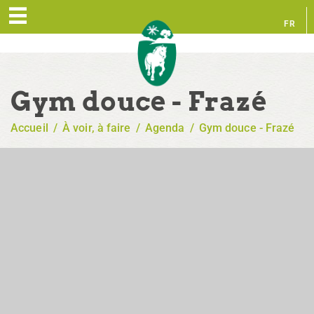
FR
EN
Gym douce - Frazé
Accueil
/
À voir, à faire
/
Agenda
/
Gym douce - Frazé