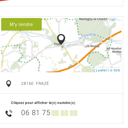
M'y rendre
Leaflet
|
© IGN
28160
FRAZÉ
Cliquez pour afficher le(s) numéro(s)
06 81 75
▒▒ ▒▒ ▒▒