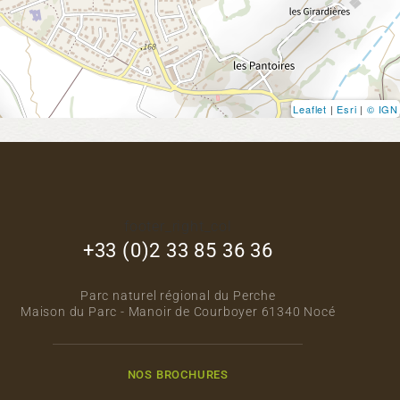
Leaflet
|
Esri
|
© IGN
footer_right_col
+33 (0)2 33 85 36 36
Parc naturel régional du Perche
Maison du Parc - Manoir de Courboyer 61340 Nocé
NOS BROCHURES