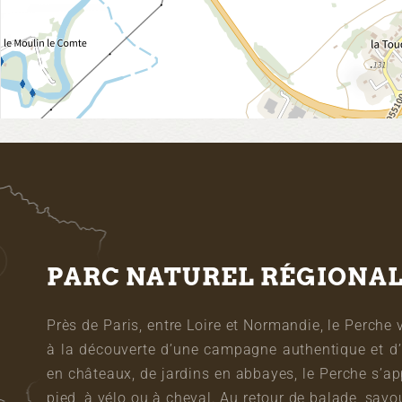
PARC NATUREL RÉGIONA
Près de Paris, entre Loire et Normandie, le Perche 
à la découverte d’une campagne authentique et d’
en châteaux, de jardins en abbayes, le Perche s’a
pied, à vélo ou à cheval. Au retour de balade, sa