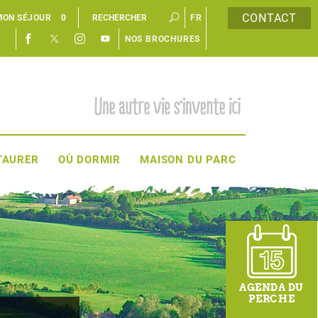
CONTACT
MON SÉJOUR
0
FR
NOS BROCHURES
EN
TAURER
OÙ DORMIR
MAISON DU PARC
AGENDA DU
PERCHE