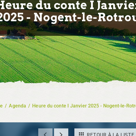
Heure du conte I Janvie
2025 - Nogent-le-Rotro
re
/
Agenda
/
Heure du conte I Janvier 2025 - Nogent-le-Rot
RETOUR À LA LISTE