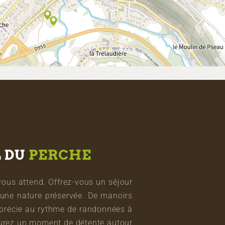
L DU
PERCHE
vous attend. Offrez-vous un séjour
une nature préservée. De manoirs
pprécie au rythme de randonnées à
vourez un moment de détente autour