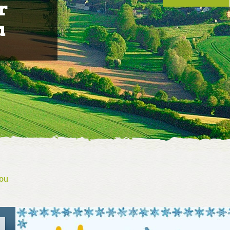
r
u
rou