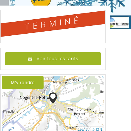
TERMINÉ
Voir tous les tarifs
M'y rendre
Leaflet
|
© IGN