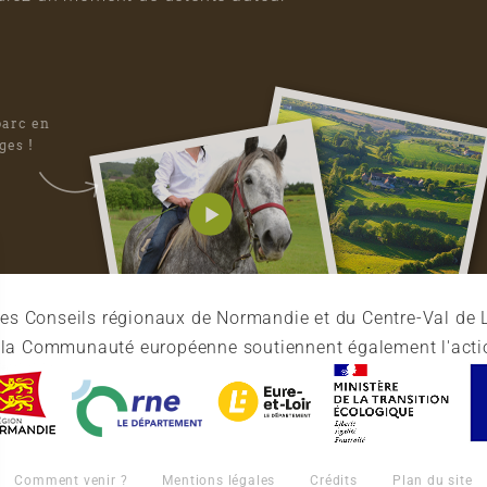
parc en
ges !
es Conseils régionaux de Normandie et du Centre-Val de L
et la Communauté européenne soutiennent également l'acti
Comment venir ?
Mentions légales
Crédits
Plan du site