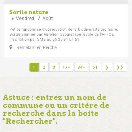
Sortie nature
7
Vendredi
Août
Le
Petite randonnée d'observation de la biodiversité ordinaire.
Sortie animée par Aurélien Cabaret (bénévole de l'AFFO).
Inscription par SMS au 06 35 91 01 61.
Rémalard en Perche
1
2
3
17+
34+
51
❯
❯❯
Astuce : entrez un nom de
commune ou un critère de
recherche dans la boite
"Rechercher".