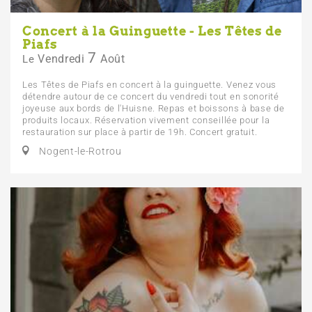
Concert à la Guinguette - Les Têtes de
Piafs
7
Vendredi
Août
Le
Les Têtes de Piafs en concert à la guinguette. Venez vous
détendre autour de ce concert du vendredi tout en sonorité
joyeuse aux bords de l'Huisne. Repas et boissons à base de
produits locaux. Réservation vivement conseillée pour la
restauration sur place à partir de 19h. Concert gratuit.
Nogent-le-Rotrou