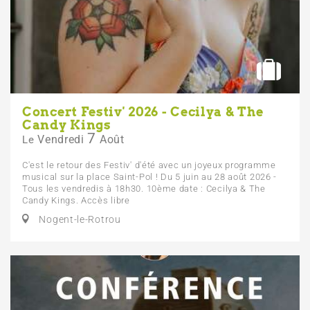
Concert Festiv' 2026 - Cecilya & The
Candy Kings
7
Vendredi
Août
Le
C'est le retour des Festiv' d'été avec un joyeux programme
musical sur la place Saint-Pol ! Du 5 juin au 28 août 2026 -
Tous les vendredis à 18h30. 10ème date : Cecilya & The
Candy Kings. Accès libre
Nogent-le-Rotrou