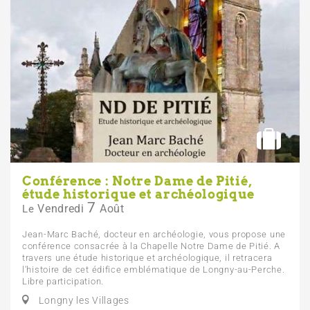
Conférence : Notre Dame de Pitié,
étude historique et archéologique
7
Vendredi
Août
Le
Jean-Marc Baché, docteur en archéologie, vous propose une
conférence consacrée à la Chapelle Notre Dame de Pitié. A
travers une étude historique et archéologique, il retracera
l'histoire de cet édifice emblématique de Longny-au-Perche.
Libre participation.
Longny les Villages