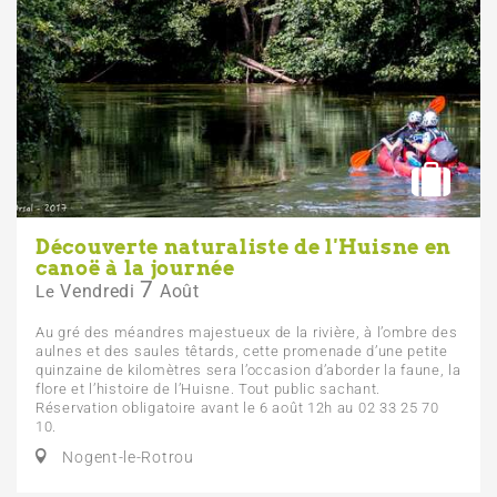
Découverte naturaliste de l'Huisne en
canoë à la journée
7
Vendredi
Août
Le
Au gré des méandres majestueux de la rivière, à l’ombre des
aulnes et des saules têtards, cette promenade d’une petite
quinzaine de kilomètres sera l’occasion d’aborder la faune, la
flore et l’histoire de l’Huisne. Tout public sachant.
Réservation obligatoire avant le 6 août 12h au 02 33 25 70
10.
Nogent-le-Rotrou