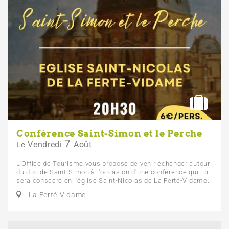
Conférence Saint-Simon et le Perche
7
Vendredi
Août
Le
L'Office de Tourisme vous propose de venir échanger autour
du duc de Saint-Simon à l'occasion d'une conférence qui lui
sera consacré en l'église Saint-Nicolas de La Ferté-Vidame.
La Ferté-Vidame