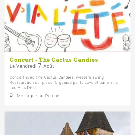
Concert - The Cactus Candies
7
Vendredi
Août
Le
Concert avec The Cactus Candies, western swing.
Restauration sur place. Organisé par la cave et bar à vins
Les Vins Diou.
Mortagne-au-Perche