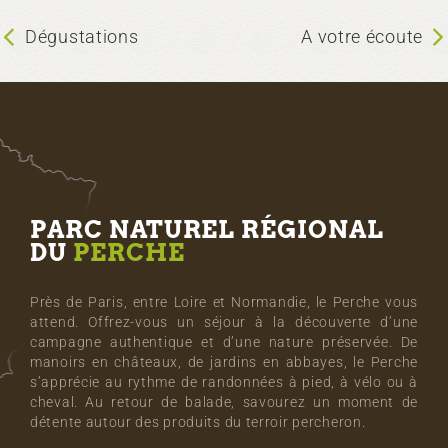
Dégustations
A votre écoute
PARC NATUREL RÉGIONAL
DU
PERCHE
Près de Paris, entre Loire et Normandie, le Perche vous
attend. Offrez-vous un séjour à la découverte d’une
campagne authentique et d’une nature préservée. De
manoirs en châteaux, de jardins en abbayes, le Perche
s’apprécie au rythme de randonnées à pied, à vélo ou à
cheval. Au retour de balade, savourez un moment de
détente autour des produits du terroir percheron.