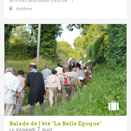
de météo défavorable (canicule ...)
Bellême
Balade de l'été "La Belle Epoque"
7
Vendredi
Août
Le