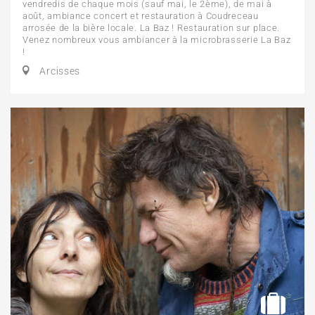
vendredis de chaque mois (sauf mai, le 2ème), de mai à
août, ambiance concert et restauration à Coudreceau
arrosée de la bière locale. La Baz ! Restauration sur place.
Venez nombreux vous ambiancer à la microbrasserie La Baz
!
Arcisses