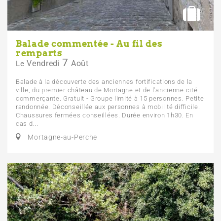
Balade commentée - Au fil des
remparts
7
Vendredi
Août
Le
Balade à la découverte des anciennes fortifications de la
ville, du premier château de Mortagne et de l'ancienne cité
commerçante. Gratuit - Groupe limité à 15 personnes. Petite
randonnée. Déconseillée aux personnes à mobilité difficile.
Chaussures fermées conseillées. Durée environ 1h30. En
cas d...
Mortagne-au-Perche