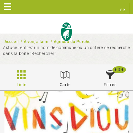
FR
EN
Accueil
/
À voir, à faire
/
Agenda du Perche
Astuce : entrez un nom de commune ou un critère de recherche
dans la boite "Rechercher".
609
Liste
Carte
Filtres