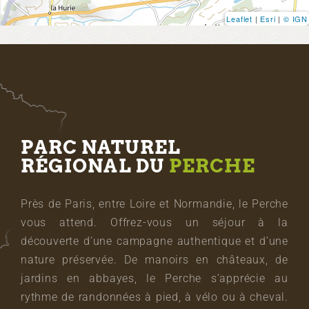
Leaflet
|
Esri
|
© IGN
PARC NATUREL
RÉGIONAL DU
PERCHE
Près de Paris, entre Loire et Normandie, le Perche
vous attend. Offrez-vous un séjour à la
découverte d’une campagne authentique et d’une
nature préservée. De manoirs en châteaux, de
jardins en abbayes, le Perche s’apprécie au
rythme de randonnées à pied, à vélo ou à cheval.