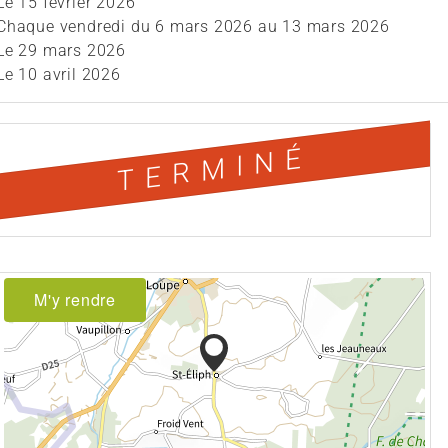
Le
15 février 2026
Chaque vendredi du
6 mars 2026
au
13 mars 2026
Le
29 mars 2026
Le
10 avril 2026
TERMINÉ
M'y rendre