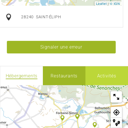
Leaflet
|
© IGN
28240
SAINT-ÉLIPH
Signaler une erreur
Hébergements
Restaurants
Activités