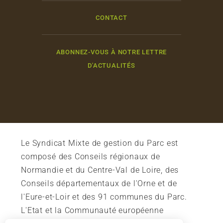
CONTACT
ABONNEZ-VOUS À NOTRE LETTRE
D'ACTUALITÉS
Le Syndicat Mixte de gestion du Parc est
composé des Conseils régionaux de
Normandie et du Centre-Val de Loire, des
Conseils départementaux de l'Orne et de
l'Eure-et-Loir et des 91 communes du Parc.
L'Etat et la Communauté européenne