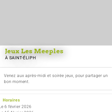
Jeux Les Meeples
À SAINT-ÉLIPH
Venez aux après-midi et soirée jeux, pour partager un
bon moment.
Horaires
Le
6 février 2026