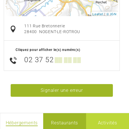
Leaflet
|
© IGN
111 Rue Bretonnerie
28400
NOGENT-LE-ROTROU
Cliquez pour afficher le(s) numéro(s)
02 37 52
▒▒ ▒▒ ▒▒
Signaler une erreur
Hébergements
Restaurants
Activités