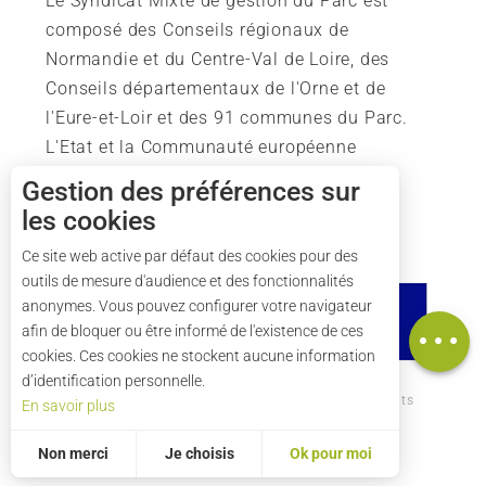
Le Syndicat Mixte de gestion du Parc est
composé des Conseils régionaux de
Normandie et du Centre-Val de Loire, des
Conseils départementaux de l'Orne et de
l'Eure-et-Loir et des 91 communes du Parc.
L'Etat et la Communauté européenne
soutiennent également l'action du Parc.
Gestion des préférences sur
les cookies
Description
Ce site web active par défaut des cookies pour des
outils de mesure d'audience et des fonctionnalités
Tarifs
anonymes. Vous pouvez configurer votre navigateur
Carte
afin de bloquer ou être informé de l'existence de ces
cookies. Ces cookies ne stockent aucune information
d’identification personnelle.
Comment venir ?
Mentions légales
Crédits
En savoir plus
Plan du site
Non merci
Je choisis
Ok pour moi
Statistiques et audience
Mesurer notre performance, c’est important !
Pour évaluer si notre site est optimisé et répond à vos attentes, nous mesurons notre audience en utilisant des solutions spécialisées. Toutes les informations collectées par ces cookies sont agrégées et donc anonymisées.
Permet d'analyser les statistiques de consultation de notre site.