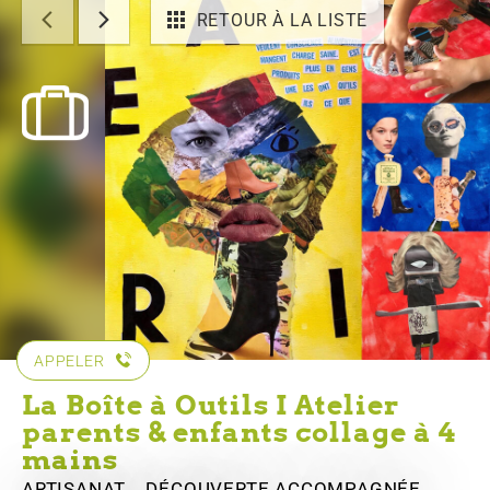
RETOUR À LA LISTE
APPELER
La Boîte à Outils I Atelier
parents & enfants collage à 4
mains
ARTISANAT , DÉCOUVERTE ACCOMPAGNÉE